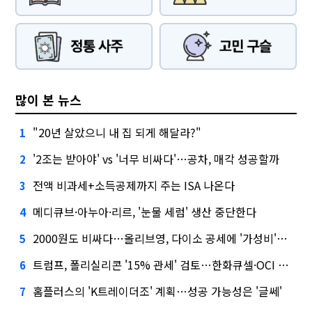
많이 본 뉴스
"20년 살았으니 내 집 되게 해달라?"
1
'2조는 받아야' vs '너무 비싸다'…공차, 매각 성공할까
2
전액 비과세+소득공제까지 주는 ISA 나온다
3
메디큐브·아누아·리르, '눈물 세럼' 생산 중단한다
4
2000원도 비싸다…올리브영, 다이소 공세에 '가성비'로 맞불
5
트럼프, 폴리실리콘 '15% 관세' 검토…한화큐셀·OCI 영향은?
6
홈플러스의 'K트레이더조' 계획…성공 가능성은 '글쎄'
7