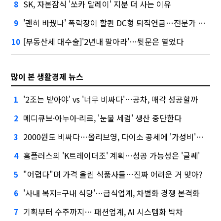
SK, 자본잠식 '쏘카 말레이' 지분 더 사는 이유
8
'괜히 바꿨나' 폭락장이 할퀸 DC형 퇴직연금…전문가 조언은
9
[부동산세 대수술]'2년내 팔아라'…뒷문은 열었다
10
많이 본 생활경제 뉴스
'2조는 받아야' vs '너무 비싸다'…공차, 매각 성공할까
1
메디큐브·아누아·리르, '눈물 세럼' 생산 중단한다
2
2000원도 비싸다…올리브영, 다이소 공세에 '가성비'로 맞불
3
홈플러스의 'K트레이더조' 계획…성공 가능성은 '글쎄'
4
"어렵다"며 가격 올린 식품사들…진짜 어려운 거 맞아?
5
'사내 복지=구내 식당'…급식업계, 차별화 경쟁 본격화
6
기획부터 수주까지… 패션업계, AI 시스템화 박차
7