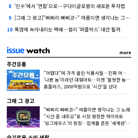
'인수'에서 '연합'으로…구다이글로벌의 새로운 투자법
8
[그때 그 광고]"삐삐리 빠삐코~" 여름이면 생각나는 그 노래
9
폭염에 녹아내리는 택배…컬리 '퍼플박스' 대안 될까
10
more
주간유통
"어렵다"며 가격 올린 식품사들…진짜 어려운 거 맞아?
'나쁜 놈'이라던 대형마트…이젠 '불쌍한 놈' 됐다
홈플러스, 2000억원으로 '시간'을 샀다
그때 그 광고
"삐삐리 빠삐코~" 여름이면 생각나는 그 노래
"시간 좀 내주오"로 시장 평정한 하이마트
'빙그레우스'의 등장…업계를 흔든 '세계관' 마케팅
슬기로운 소비 생활