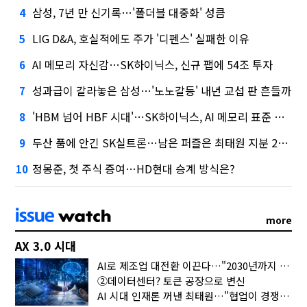
삼성, 7년 만 신기록…'폴더블 대중화' 성큼
4
LIG D&A, 호실적에도 주가 '디펜스' 실패한 이유
5
AI 메모리 자신감…SK하이닉스, 신규 팹에 54조 투자
6
성과급이 갈라놓은 삼성…'노노갈등' 내년 교섭 판 흔들까
7
'HBM 넘어 HBF 시대'…SK하이닉스, AI 메모리 표준 선점 나섰다
8
두산 품에 안긴 SK실트론…남은 퍼즐은 최태원 지분 29.4%
9
정몽준, 첫 주식 증여…HD현대 승계 방식은?
10
more
AX 3.0 시대
AI로 제조업 대전환 이끈다…"2030년까지 민관합동 20조 투자"
②데이터센터? 토큰 공장으로 변신
AI 시대 인재론 꺼낸 최태원…"협업이 경쟁력"