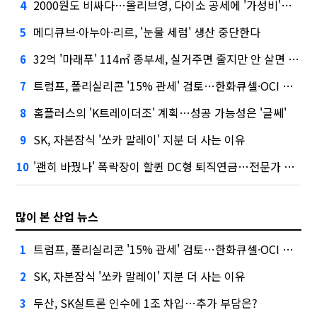
2000원도 비싸다…올리브영, 다이소 공세에 '가성비'로 맞불
4
메디큐브·아누아·리르, '눈물 세럼' 생산 중단한다
5
32억 '마래푸' 114㎡ 종부세, 실거주면 줄지만 안 살면 2.5배
6
트럼프, 폴리실리콘 '15% 관세' 검토…한화큐셀·OCI 영향은?
7
홈플러스의 'K트레이더조' 계획…성공 가능성은 '글쎄'
8
SK, 자본잠식 '쏘카 말레이' 지분 더 사는 이유
9
'괜히 바꿨나' 폭락장이 할퀸 DC형 퇴직연금…전문가 조언은
10
많이 본 산업 뉴스
트럼프, 폴리실리콘 '15% 관세' 검토…한화큐셀·OCI 영향은?
1
SK, 자본잠식 '쏘카 말레이' 지분 더 사는 이유
2
두산, SK실트론 인수에 1조 차입…추가 부담은?
3