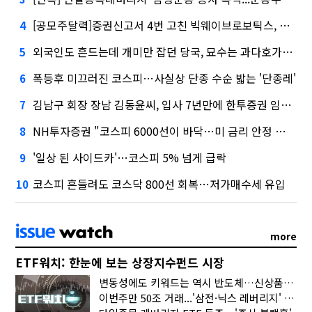
[공모주달력]증권신고서 4번 고친 빅웨이브로보틱스, 수요예측
4
외국인도 흔드는데 개미만 잡던 당국, 묘수는 과다호가부담금?
5
폭등후 미끄러진 코스피…사실상 단종 수순 밟는 '단종레'
6
김남구 회장 장남 김동윤씨, 입사 7년만에 한투증권 임원 승진
7
NH투자증권 "코스피 6000선이 바닥…미 금리 안정 후 추가 회복"
8
'일상 된 사이드카'…코스피 5% 넘게 급락
9
코스피 흔들려도 코스닥 800선 회복…저가매수세 유입
10
more
ETF워치: 한눈에 보는 상장지수펀드 시장
변동성에도 키워드는 역시 반도체…신상품은 우주·방산
이번주만 50조 거래...'삼전·닉스 레버리지' 수익률은 -30%