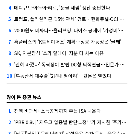
메디큐브·아누아·리르, '눈물 세럼' 생산 중단한다
4
트럼프, 폴리실리콘 '15% 관세' 검토…한화큐셀·OCI 영향은?
5
2000원도 비싸다…올리브영, 다이소 공세에 '가성비'로 맞불
6
홈플러스의 'K트레이더조' 계획…성공 가능성은 '글쎄'
7
SK, 자본잠식 '쏘카 말레이' 지분 더 사는 이유
8
'괜히 바꿨나' 폭락장이 할퀸 DC형 퇴직연금…전문가 조언은
9
[부동산세 대수술]'2년내 팔아라'…뒷문은 열었다
10
많이 본 증권 뉴스
전액 비과세+소득공제까지 주는 ISA 나온다
1
'PBR 0.8배' 지우고 업종별 판단....정부가 제시한 '주가 누르기' 방지법
2
[단독]'단일종목레버리지' 삼성운용 승자 독식...운용수익 미래에셋의 6배
3