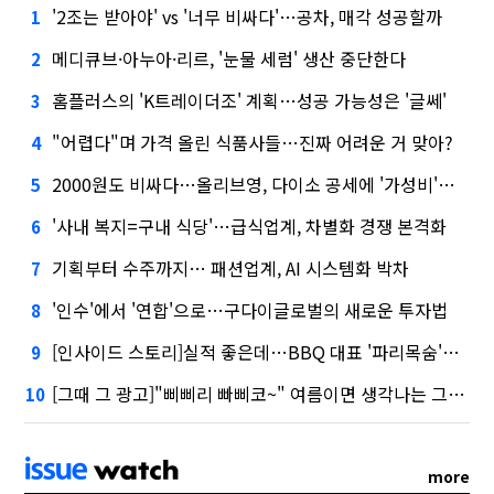
'2조는 받아야' vs '너무 비싸다'…공차, 매각 성공할까
1
메디큐브·아누아·리르, '눈물 세럼' 생산 중단한다
2
홈플러스의 'K트레이더조' 계획…성공 가능성은 '글쎄'
3
"어렵다"며 가격 올린 식품사들…진짜 어려운 거 맞아?
4
2000원도 비싸다…올리브영, 다이소 공세에 '가성비'로 맞불
5
'사내 복지=구내 식당'…급식업계, 차별화 경쟁 본격화
6
기획부터 수주까지… 패션업계, AI 시스템화 박차
7
'인수'에서 '연합'으로…구다이글로벌의 새로운 투자법
8
[인사이드 스토리]실적 좋은데…BBQ 대표 '파리목숨'된 이유
9
[그때 그 광고]"삐삐리 빠삐코~" 여름이면 생각나는 그 노래
10
more