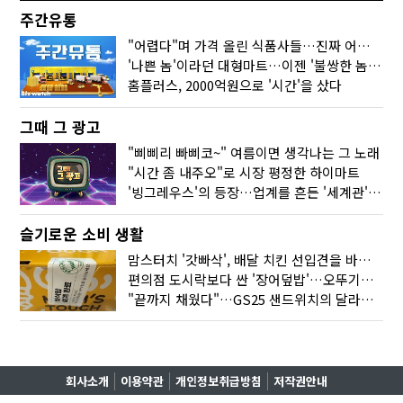
주간유통
"어렵다"며 가격 올린 식품사들…진짜 어려운 거 맞아?
'나쁜 놈'이라던 대형마트…이젠 '불쌍한 놈' 됐다
홈플러스, 2000억원으로 '시간'을 샀다
그때 그 광고
"삐삐리 빠삐코~" 여름이면 생각나는 그 노래
"시간 좀 내주오"로 시장 평정한 하이마트
'빙그레우스'의 등장…업계를 흔든 '세계관' 마케팅
슬기로운 소비 생활
맘스터치 '갓빠삭', 배달 치킨 선입견을 바꿨다
편의점 도시락보다 싼 '장어덮밥'…오뚜기가 해냈다
"끝까지 채웠다"…GS25 샌드위치의 달라진 '속'사정
회사소개
이용약관
개인정보취급방침
저작권안내