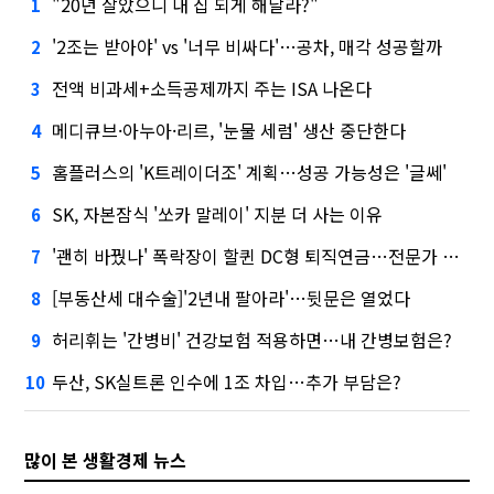
"20년 살았으니 내 집 되게 해달라?"
1
'2조는 받아야' vs '너무 비싸다'…공차, 매각 성공할까
2
전액 비과세+소득공제까지 주는 ISA 나온다
3
메디큐브·아누아·리르, '눈물 세럼' 생산 중단한다
4
홈플러스의 'K트레이더조' 계획…성공 가능성은 '글쎄'
5
SK, 자본잠식 '쏘카 말레이' 지분 더 사는 이유
6
'괜히 바꿨나' 폭락장이 할퀸 DC형 퇴직연금…전문가 조언은
7
[부동산세 대수술]'2년내 팔아라'…뒷문은 열었다
8
허리휘는 '간병비' 건강보험 적용하면…내 간병보험은?
9
두산, SK실트론 인수에 1조 차입…추가 부담은?
10
많이 본 생활경제 뉴스