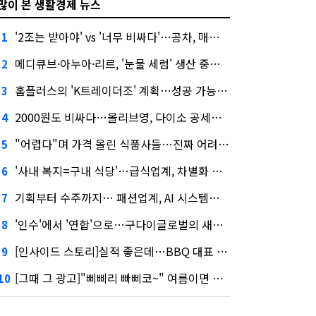
많이 본 생활경제 뉴스
'2조는 받아야' vs '너무 비싸다'…공차, 매각 성공할까
1
메디큐브·아누아·리르, '눈물 세럼' 생산 중단한다
2
홈플러스의 'K트레이더조' 계획…성공 가능성은 '글쎄'
3
2000원도 비싸다…올리브영, 다이소 공세에 '가성비'로 맞불
4
"어렵다"며 가격 올린 식품사들…진짜 어려운 거 맞아?
5
'사내 복지=구내 식당'…급식업계, 차별화 경쟁 본격화
6
기획부터 수주까지… 패션업계, AI 시스템화 박차
7
'인수'에서 '연합'으로…구다이글로벌의 새로운 투자법
8
[인사이드 스토리]실적 좋은데…BBQ 대표 '파리목숨'된 이유
9
[그때 그 광고]"삐삐리 빠삐코~" 여름이면 생각나는 그 노래
10