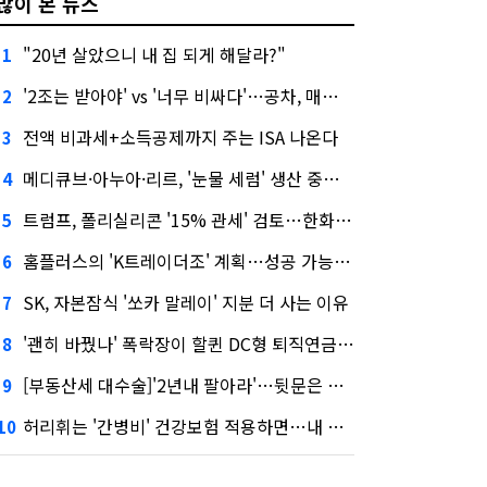
많이 본 뉴스
"20년 살았으니 내 집 되게 해달라?"
1
'2조는 받아야' vs '너무 비싸다'…공차, 매각 성공할까
2
전액 비과세+소득공제까지 주는 ISA 나온다
3
메디큐브·아누아·리르, '눈물 세럼' 생산 중단한다
4
트럼프, 폴리실리콘 '15% 관세' 검토…한화큐셀·OCI 영향은?
5
홈플러스의 'K트레이더조' 계획…성공 가능성은 '글쎄'
6
SK, 자본잠식 '쏘카 말레이' 지분 더 사는 이유
7
'괜히 바꿨나' 폭락장이 할퀸 DC형 퇴직연금…전문가 조언은
8
[부동산세 대수술]'2년내 팔아라'…뒷문은 열었다
9
허리휘는 '간병비' 건강보험 적용하면…내 간병보험은?
10