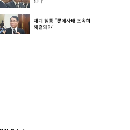
깝다"
재계 침통 "롯데사태 조속히
해결돼야"