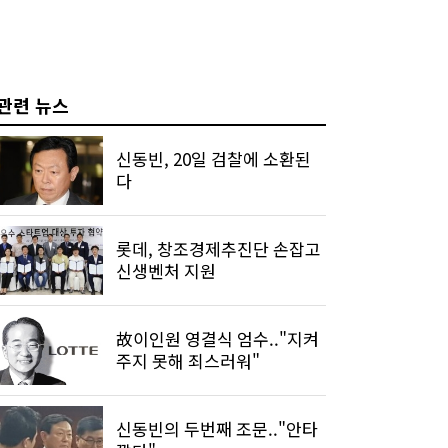
관련 뉴스
신동빈, 20일 검찰에 소환된
다
롯데, 창조경제추진단 손잡고
신생벤처 지원
故이인원 영결식 엄수.."지켜
주지 못해 죄스러워"
신동빈의 두번째 조문.."안타