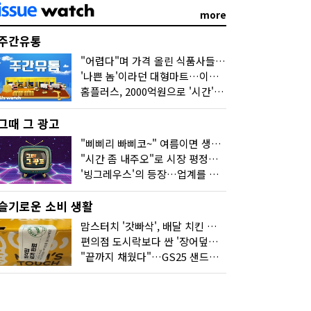
more
주간유통
"어렵다"며 가격 올린 식품사들…진짜 어려운 거 맞아?
'나쁜 놈'이라던 대형마트…이젠 '불쌍한 놈' 됐다
홈플러스, 2000억원으로 '시간'을 샀다
그때 그 광고
"삐삐리 빠삐코~" 여름이면 생각나는 그 노래
"시간 좀 내주오"로 시장 평정한 하이마트
'빙그레우스'의 등장…업계를 흔든 '세계관' 마케팅
슬기로운 소비 생활
맘스터치 '갓빠삭', 배달 치킨 선입견을 바꿨다
편의점 도시락보다 싼 '장어덮밥'…오뚜기가 해냈다
"끝까지 채웠다"…GS25 샌드위치의 달라진 '속'사정