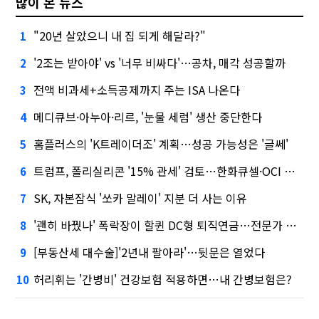
많이 본 뉴스
"20년 살았으니 내 집 되게 해달라?"
1
'2조는 받아야' vs '너무 비싸다'…공차, 매각 성공할까
2
전액 비과세+소득공제까지 주는 ISA 나온다
3
메디큐브·아누아·리르, '눈물 세럼' 생산 중단한다
4
홈플러스의 'K트레이더조' 계획…성공 가능성은 '글쎄'
5
트럼프, 폴리실리콘 '15% 관세' 검토…한화큐셀·OCI 영향은?
6
SK, 자본잠식 '쏘카 말레이' 지분 더 사는 이유
7
'괜히 바꿨나' 폭락장이 할퀸 DC형 퇴직연금…전문가 조언은
8
[부동산세 대수술]'2년내 팔아라'…뒷문은 열었다
9
허리휘는 '간병비' 건강보험 적용하면…내 간병보험은?
10