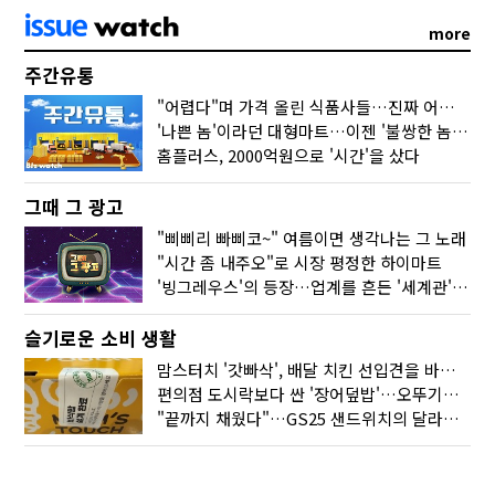
more
주간유통
"어렵다"며 가격 올린 식품사들…진짜 어려운 거 맞아?
'나쁜 놈'이라던 대형마트…이젠 '불쌍한 놈' 됐다
홈플러스, 2000억원으로 '시간'을 샀다
그때 그 광고
"삐삐리 빠삐코~" 여름이면 생각나는 그 노래
"시간 좀 내주오"로 시장 평정한 하이마트
'빙그레우스'의 등장…업계를 흔든 '세계관' 마케팅
슬기로운 소비 생활
맘스터치 '갓빠삭', 배달 치킨 선입견을 바꿨다
편의점 도시락보다 싼 '장어덮밥'…오뚜기가 해냈다
"끝까지 채웠다"…GS25 샌드위치의 달라진 '속'사정