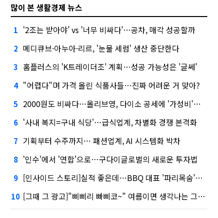
많이 본 생활경제 뉴스
'2조는 받아야' vs '너무 비싸다'…공차, 매각 성공할까
1
메디큐브·아누아·리르, '눈물 세럼' 생산 중단한다
2
홈플러스의 'K트레이더조' 계획…성공 가능성은 '글쎄'
3
"어렵다"며 가격 올린 식품사들…진짜 어려운 거 맞아?
4
2000원도 비싸다…올리브영, 다이소 공세에 '가성비'로 맞불
5
'사내 복지=구내 식당'…급식업계, 차별화 경쟁 본격화
6
기획부터 수주까지… 패션업계, AI 시스템화 박차
7
'인수'에서 '연합'으로…구다이글로벌의 새로운 투자법
8
[인사이드 스토리]실적 좋은데…BBQ 대표 '파리목숨'된 이유
9
[그때 그 광고]"삐삐리 빠삐코~" 여름이면 생각나는 그 노래
10