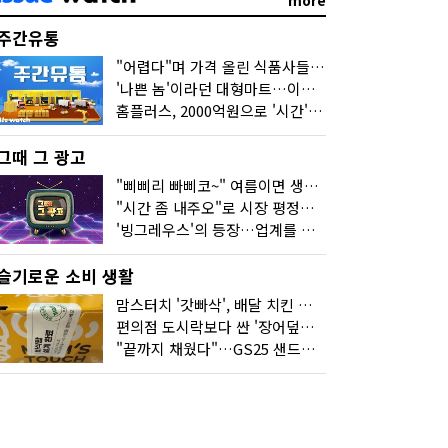
more
주간유통
"어렵다"며 가격 올린 식품사들…진짜 어려운 거 맞아?
'나쁜 놈'이라던 대형마트…이젠 '불쌍한 놈' 됐다
홈플러스, 2000억원으로 '시간'을 샀다
그때 그 광고
"삐삐리 빠삐코~" 여름이면 생각나는 그 노래
"시간 좀 내주오"로 시장 평정한 하이마트
'빙그레우스'의 등장…업계를 흔든 '세계관' 마케팅
슬기로운 소비 생활
맘스터치 '갓빠삭', 배달 치킨 선입견을 바꿨다
편의점 도시락보다 싼 '장어덮밥'…오뚜기가 해냈다
"끝까지 채웠다"…GS25 샌드위치의 달라진 '속'사정