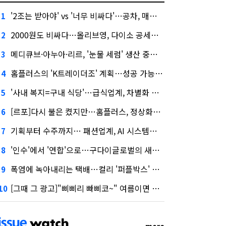
'2조는 받아야' vs '너무 비싸다'…공차, 매각 성공할까
1
2000원도 비싸다…올리브영, 다이소 공세에 '가성비'로 맞불
2
메디큐브·아누아·리르, '눈물 세럼' 생산 중단한다
3
홈플러스의 'K트레이더조' 계획…성공 가능성은 '글쎄'
4
'사내 복지=구내 식당'…급식업계, 차별화 경쟁 본격화
5
[르포]다시 불은 켰지만…홈플러스, 정상화까진 '까마득'
6
기획부터 수주까지… 패션업계, AI 시스템화 박차
7
'인수'에서 '연합'으로…구다이글로벌의 새로운 투자법
8
폭염에 녹아내리는 택배…컬리 '퍼플박스' 대안 될까
9
[그때 그 광고]"삐삐리 빠삐코~" 여름이면 생각나는 그 노래
10