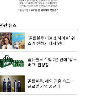
관련 뉴스
'골든블루 더블샷 하이볼' 위
스키 전성기 다시 연다
골든블루 수입 2년 만에 '칼스
버그' 급성장
골든블루, 해외 진출 속도…
글로벌 기업 꿈꾼다