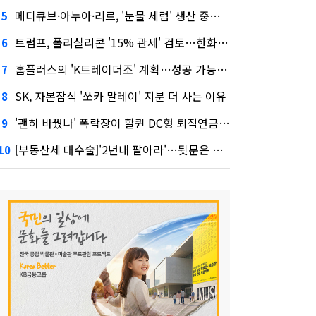
메디큐브·아누아·리르, '눈물 세럼' 생산 중단한다
5
트럼프, 폴리실리콘 '15% 관세' 검토…한화큐셀·OCI 영향은?
6
홈플러스의 'K트레이더조' 계획…성공 가능성은 '글쎄'
7
SK, 자본잠식 '쏘카 말레이' 지분 더 사는 이유
8
'괜히 바꿨나' 폭락장이 할퀸 DC형 퇴직연금…전문가 조언은
9
[부동산세 대수술]'2년내 팔아라'…뒷문은 열었다
10