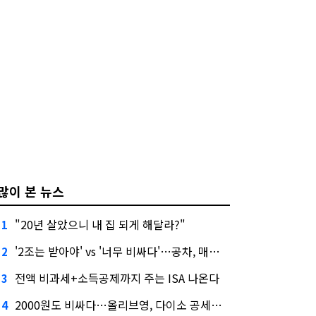
많이 본 뉴스
"20년 살았으니 내 집 되게 해달라?"
1
'2조는 받아야' vs '너무 비싸다'…공차, 매각 성공할까
2
전액 비과세+소득공제까지 주는 ISA 나온다
3
2000원도 비싸다…올리브영, 다이소 공세에 '가성비'로 맞불
4