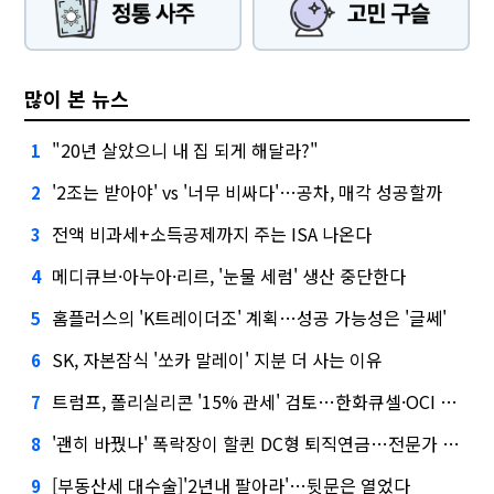
많이 본 뉴스
"20년 살았으니 내 집 되게 해달라?"
1
'2조는 받아야' vs '너무 비싸다'…공차, 매각 성공할까
2
전액 비과세+소득공제까지 주는 ISA 나온다
3
메디큐브·아누아·리르, '눈물 세럼' 생산 중단한다
4
홈플러스의 'K트레이더조' 계획…성공 가능성은 '글쎄'
5
SK, 자본잠식 '쏘카 말레이' 지분 더 사는 이유
6
트럼프, 폴리실리콘 '15% 관세' 검토…한화큐셀·OCI 영향은?
7
'괜히 바꿨나' 폭락장이 할퀸 DC형 퇴직연금…전문가 조언은
8
[부동산세 대수술]'2년내 팔아라'…뒷문은 열었다
9