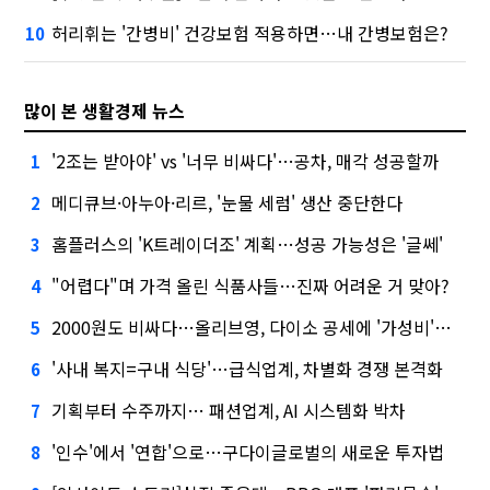
허리휘는 '간병비' 건강보험 적용하면…내 간병보험은?
10
많이 본 생활경제 뉴스
'2조는 받아야' vs '너무 비싸다'…공차, 매각 성공할까
1
메디큐브·아누아·리르, '눈물 세럼' 생산 중단한다
2
홈플러스의 'K트레이더조' 계획…성공 가능성은 '글쎄'
3
"어렵다"며 가격 올린 식품사들…진짜 어려운 거 맞아?
4
2000원도 비싸다…올리브영, 다이소 공세에 '가성비'로 맞불
5
'사내 복지=구내 식당'…급식업계, 차별화 경쟁 본격화
6
기획부터 수주까지… 패션업계, AI 시스템화 박차
7
'인수'에서 '연합'으로…구다이글로벌의 새로운 투자법
8