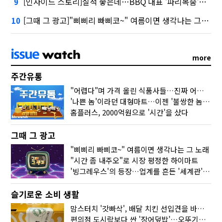
[인사이드 스토리]실적 좋은데…BBQ 대표 '파리목숨'된 이유
9
[그때 그 광고]"삐삐리 빠삐코~" 여름이면 생각나는 그 노래
10
more
주간유통
"어렵다"며 가격 올린 식품사들…진짜 어려운 거 맞아?
'나쁜 놈'이라던 대형마트…이젠 '불쌍한 놈' 됐다
홈플러스, 2000억원으로 '시간'을 샀다
그때 그 광고
"삐삐리 빠삐코~" 여름이면 생각나는 그 노래
"시간 좀 내주오"로 시장 평정한 하이마트
'빙그레우스'의 등장…업계를 흔든 '세계관' 마케팅
슬기로운 소비 생활
맘스터치 '갓빠삭', 배달 치킨 선입견을 바꿨다
편의점 도시락보다 싼 '장어덮밥'…오뚜기가 해냈다