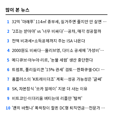
많이 본 뉴스
32억 '마래푸' 114㎡ 종부세, 실거주면 줄지만 안 살면 2.5배
1
'2조는 받아야' vs '너무 비싸다'…공차, 매각 성공할까
2
전액 비과세+소득공제까지 주는 ISA 나온다
3
2000원도 비싸다…올리브영, 다이소 공세에 '가성비'로 맞불
4
메디큐브·아누아·리르, '눈물 세럼' 생산 중단한다
5
트럼프, 폴리실리콘 '15% 관세' 검토…한화큐셀·OCI 영향은?
6
홈플러스의 'K트레이더조' 계획…성공 가능성은 '글쎄'
7
SK, 자본잠식 '쏘카 말레이' 지분 더 사는 이유
8
비트코인·이더리움 버티는데 리플만 '털썩'
9
'괜히 바꿨나' 폭락장이 할퀸 DC형 퇴직연금…전문가 조언은
10