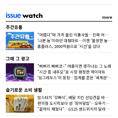
more
주간유통
"어렵다"며 가격 올린 식품사들…진짜 어려운 거 맞아?
'나쁜 놈'이라던 대형마트…이젠 '불쌍한 놈' 됐다
홈플러스, 2000억원으로 '시간'을 샀다
그때 그 광고
"삐삐리 빠삐코~" 여름이면 생각나는 그 노래
"시간 좀 내주오"로 시장 평정한 하이마트
'빙그레우스'의 등장…업계를 흔든 '세계관' 마케팅
슬기로운 소비 생활
맘스터치 '갓빠삭', 배달 치킨 선입견을 바꿨다
편의점 도시락보다 싼 '장어덮밥'…오뚜기가 해냈다
"끝까지 채웠다"…GS25 샌드위치의 달라진 '속'사정