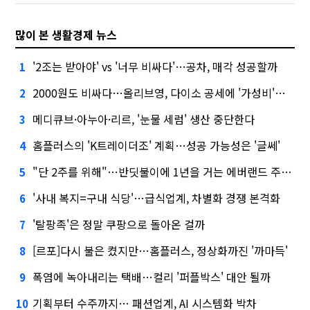
많이 본 생활경제 뉴스
'2조는 받아야' vs '너무 비싸다'…공차, 매각 성공할까
1
2000원도 비싸다…올리브영, 다이소 공세에 '가성비'로 맞불
2
메디큐브·아누아·리르, '눈물 세럼' 생산 중단한다
3
홈플러스의 'K트레이더조' 계획…성공 가능성은 '글쎄'
4
"단 2주를 위해"…반딧불이에 1년을 거는 에버랜드 주키퍼
5
'사내 복지=구내 식당'…급식업계, 차별화 경쟁 본격화
6
'탈팡족'은 정말 쿠팡으로 돌아온 걸까
7
[르포]다시 불은 켰지만…홈플러스, 정상화까진 '까마득'
8
폭염에 녹아내리는 택배…컬리 '퍼플박스' 대안 될까
9
기획부터 수주까지… 패션업계, AI 시스템화 박차
10