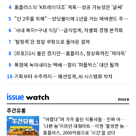
홈플러스의 'K트레이더조' 계획…성공 가능성은 '글쎄'
4
"단 2주를 위해"…반딧불이에 1년을 거는 에버랜드 주키퍼
5
'사내 복지=구내 식당'…급식업계, 차별화 경쟁 본격화
6
'탈팡족'은 정말 쿠팡으로 돌아온 걸까
7
[르포]다시 불은 켰지만…홈플러스, 정상화까진 '까마득'
8
폭염에 녹아내리는 택배…컬리 '퍼플박스' 대안 될까
9
기획부터 수주까지… 패션업계, AI 시스템화 박차
10
more
주간유통
"어렵다"며 가격 올린 식품사들…진짜 어려운 거 맞아?
'나쁜 놈'이라던 대형마트…이젠 '불쌍한 놈' 됐다
홈플러스, 2000억원으로 '시간'을 샀다