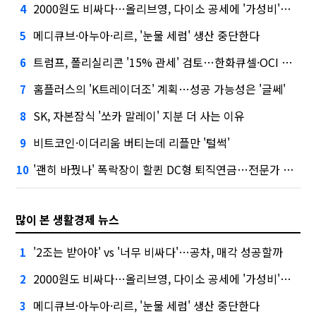
2000원도 비싸다…올리브영, 다이소 공세에 '가성비'로 맞불
4
메디큐브·아누아·리르, '눈물 세럼' 생산 중단한다
5
트럼프, 폴리실리콘 '15% 관세' 검토…한화큐셀·OCI 영향은?
6
홈플러스의 'K트레이더조' 계획…성공 가능성은 '글쎄'
7
SK, 자본잠식 '쏘카 말레이' 지분 더 사는 이유
8
비트코인·이더리움 버티는데 리플만 '털썩'
9
'괜히 바꿨나' 폭락장이 할퀸 DC형 퇴직연금…전문가 조언은
10
많이 본 생활경제 뉴스
'2조는 받아야' vs '너무 비싸다'…공차, 매각 성공할까
1
2000원도 비싸다…올리브영, 다이소 공세에 '가성비'로 맞불
2
메디큐브·아누아·리르, '눈물 세럼' 생산 중단한다
3