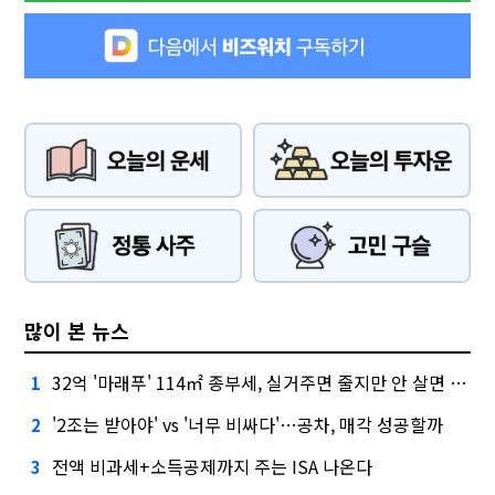
많이 본 뉴스
32억 '마래푸' 114㎡ 종부세, 실거주면 줄지만 안 살면 2.5배
1
'2조는 받아야' vs '너무 비싸다'…공차, 매각 성공할까
2
전액 비과세+소득공제까지 주는 ISA 나온다
3