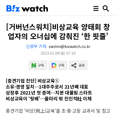
[거버넌스워치]비상교육 양태회 창
업자의 오너십에 감춰진 ‘한 핏줄’
신성우 기자
swshin@bizwatch.co.kr
2023.01.09
(월)
07:10
[중견기업 진단] 비상교육①
소유·경영 일치…1대주주로서 21년째 대표
상장후 2021년 첫 증여…지분 대물림 스타트
비상교육이 ‘뒷배’…울타리 밖 친인척社 이채
중견기업 ‘비상(飛上)교육’을 초·중·고등 교과서 및 참고