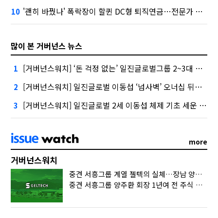
'괜히 바꿨나' 폭락장이 할퀸 DC형 퇴직연금…전문가 조언은
10
많이 본 거버넌스 뉴스
[거버넌스워치] ‘돈 걱정 없는’ 일진글로벌그룹 2~3대 승계 ‘술술’
1
[거버넌스워치] 일진글로벌 이동섭 ‘넘사벽’ 오너십 뒤엔 ‘1조 주식 소각’
2
[거버넌스워치] 일진글로벌 2세 이동섭 체제 기초 세운 ‘일진 2640억’
3
more
거버넌스워치
중견 서흥그룹 계열 젤텍의 실체…장남 양준택의 ‘마르지 않는 샘’
중견 서흥그룹 양주환 회장 1년여 전 주식 증여…‘다 계산이 있었구나’