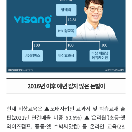
2016년 이후 예년 같지 않은 돈벌이
현재 비상교육은 ▲모태사업인 교과서 및 학습교재 출
판(2021년 연결매출 비중 60.6%) ▲‘온리원’(초등-옛
와이즈캠프, 중등-옛 수박씨닷컴) 등 온라인 교육(28.