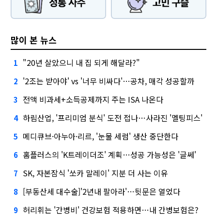
많이 본 뉴스
"20년 살았으니 내 집 되게 해달라?"
1
'2조는 받아야' vs '너무 비싸다'…공차, 매각 성공할까
2
전액 비과세+소득공제까지 주는 ISA 나온다
3
하림산업, '프리미엄 분식' 도전 접나…사라진 '멜팅피스'
4
메디큐브·아누아·리르, '눈물 세럼' 생산 중단한다
5
홈플러스의 'K트레이더조' 계획…성공 가능성은 '글쎄'
6
SK, 자본잠식 '쏘카 말레이' 지분 더 사는 이유
7
[부동산세 대수술]'2년내 팔아라'…뒷문은 열었다
8
허리휘는 '간병비' 건강보험 적용하면…내 간병보험은?
9