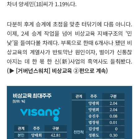
차녀 양세민(18)씨가 1.19%다.
다분히 후계 승계에 초점을 맞춘 터닦기에 다름 아니다.
이제, 2세 승계 작업을 넘어 비상교육 지배구조의 ‘민
낯’을 들여다볼 차례다. 부록으로 한때 6개사나 됐던 비
상교육의 계열사가 반토막난 원인이자, 벌이가 신통찮
아지는 데 한 몫 한 신(新)사업의 흑역사도 들춰봤다.
(▶ [거버넌스워치] 비상교육 ②편으로 계속)