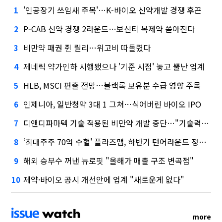
'인공장기 쓰임새 주목'…K-바이오 신약개발 경쟁 후끈
1
P-CAB 신약 경쟁 2라운드…보신티 복제약 쏟아진다
2
비만약 패권 쥔 릴리…위고비 따돌렸다
3
제네릭 약가인하 시행됐으나 '기준 시점' 놓고 뿔난 업계
4
HLB, MSCI 편출 전망…블랙록 보유분 수급 영향 주목
5
인제니아, 일반청약 3대 1 그쳐…식어버린 바이오 IPO
6
디앤디파마텍 기술 적용된 비만약 개발 중단…"기술력 문제 아냐"
7
‘최대주주 70억 수혈' 플라즈맵, 하반기 턴어라운드 정조준
8
해외 승부수 꺼낸 뉴로핏 "올해가 매출 구조 변곡점"
9
제약·바이오 공시 개선안에 업계 "새로운게 없다"
10
more