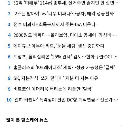
32억 '마래푸' 114㎡ 종부세, 실거주면 줄지만 안 살면 2.5배
1
'2조는 받아야' vs '너무 비싸다'…공차, 매각 성공할까
2
전액 비과세+소득공제까지 주는 ISA 나온다
3
2000원도 비싸다…올리브영, 다이소 공세에 '가성비'로 맞불
4
메디큐브·아누아·리르, '눈물 세럼' 생산 중단한다
5
트럼프, 폴리실리콘 '15% 관세' 검토…한화큐셀·OCI 영향은?
6
홈플러스의 'K트레이더조' 계획…성공 가능성은 '글쎄'
7
SK, 자본잠식 '쏘카 말레이' 지분 더 사는 이유
8
비트코인·이더리움 버티는데 리플만 '털썩'
9
'괜히 바꿨나' 폭락장이 할퀸 DC형 퇴직연금…전문가 조언은
10
많이 본 헬스케어 뉴스