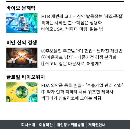
바이오 문해력
HLB 세번째 고배…신약 발목잡는 '제조·품질'
특허는 시작일 뿐…핵심은 상용화
바이오USA, ‘빅파마 미팅’ 읽는 법
비만 신약 경쟁
③후보물질 주고받으며 협업…달라진 개발법
②'마운자로 넘자'…다중기전 경쟁 본격화
①위고비 잡은 마운자로, 어떻게?
글로벌 바이오워치
FDA 의약품 등록 손질…'수출기업 관리 강화'
中 약가 인하 피하려 서류 위조한 제약사
빅파마가 인실리코에 모이는 까닭
회사소개
이용약관
개인정보취급방침
저작권안내