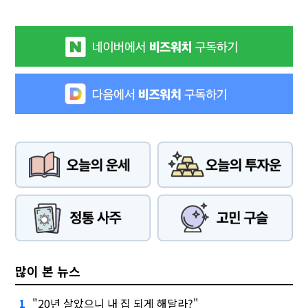
많이 본 뉴스
"20년 살았으니 내 집 되게 해달라?"
1