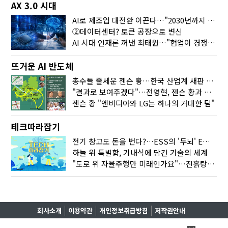
AX 3.0 시대
AI로 제조업 대전환 이끈다…"2030년까지 민관합동 20조 투자"
②데이터센터? 토큰 공장으로 변신
AI 시대 인재론 꺼낸 최태원…"협업이 경쟁력"
뜨거운 AI 반도체
총수들 줄세운 젠슨 황…한국 산업계 새판 짰다
"결과로 보여주겠다"…전영현, 젠슨 황과 HBM5 논의
젠슨 황 "엔비디아와 LG는 하나의 거대한 팀"
테크따라잡기
전기 창고도 돈을 번다?…ESS의 '두뇌' EMO가 뭐길래
하늘 위 특별함, 기내식에 담긴 기술의 세계
"도로 위 자율주행만 미래인가요"…진흙탕서 길 내는 HD현대 AI 기술
회사소개
이용약관
개인정보취급방침
저작권안내