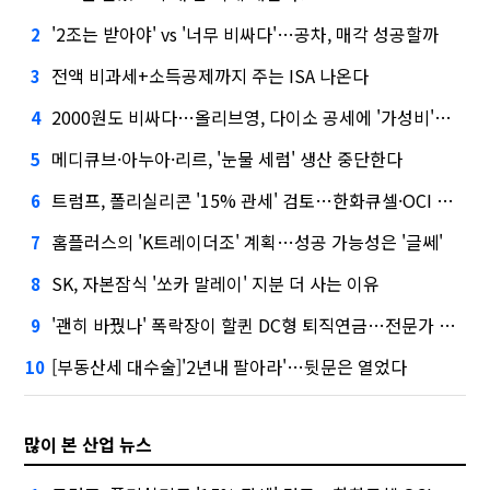
'2조는 받아야' vs '너무 비싸다'…공차, 매각 성공할까
2
전액 비과세+소득공제까지 주는 ISA 나온다
3
2000원도 비싸다…올리브영, 다이소 공세에 '가성비'로 맞불
4
메디큐브·아누아·리르, '눈물 세럼' 생산 중단한다
5
트럼프, 폴리실리콘 '15% 관세' 검토…한화큐셀·OCI 영향은?
6
홈플러스의 'K트레이더조' 계획…성공 가능성은 '글쎄'
7
SK, 자본잠식 '쏘카 말레이' 지분 더 사는 이유
8
'괜히 바꿨나' 폭락장이 할퀸 DC형 퇴직연금…전문가 조언은
9
[부동산세 대수술]'2년내 팔아라'…뒷문은 열었다
10
많이 본 산업 뉴스