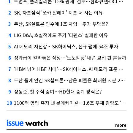
트럼프, 폴리실리콘 '15% 관세' 검토…한화큐셀·OCI 영향은?
1
SK, 자본잠식 '쏘카 말레이' 지분 더 사는 이유
2
두산, SK실트론 인수에 1조 차입…추가 부담은?
3
LIG D&A, 호실적에도 주가 '디펜스' 실패한 이유
4
AI 메모리 자신감…SK하이닉스, 신규 팹에 54조 투자
5
성과급이 갈라놓은 삼성…'노노갈등' 내년 교섭 판 흔들까
6
'HBM 넘어 HBF 시대'…SK하이닉스, AI 메모리 표준 선점 나섰다
7
두산 품에 안긴 SK실트론…남은 퍼즐은 최태원 지분 29.4%
8
정몽준, 첫 주식 증여…HD현대 승계 방식은?
9
1100억 영업 흑자 낸 롯데케미칼…1.6조 부채 감량도 '속도'
10
more