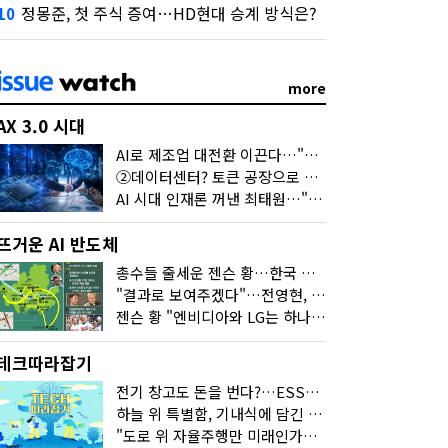
정몽준, 첫 주식 증여…HD현대 승계 방식은?
10
more
AX 3.0 시대
AI로 제조업 대전환 이끈다…"2030년까지 민관합동 20조 투자"
②데이터센터? 토큰 공장으로 변신
AI 시대 인재론 꺼낸 최태원…"협업이 경쟁력"
뜨거운 AI 반도체
총수들 줄세운 젠슨 황…한국 산업계 새판 짰다
"결과로 보여주겠다"…전영현, 젠슨 황과 HBM5 논의
젠슨 황 "엔비디아와 LG는 하나의 거대한 팀"
테크따라잡기
전기 창고도 돈을 번다?…ESS의 '두뇌' EMO가 뭐길래
하늘 위 특별함, 기내식에 담긴 기술의 세계
"도로 위 자율주행만 미래인가요"…진흙탕서 길 내는 HD현대 AI 기술