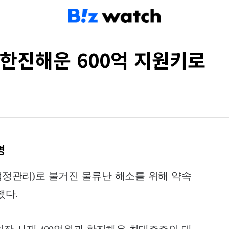
 한진해운 600억 지원키로
명
정관리)로 불거진 물류난 해소를 위해 약속
했다.