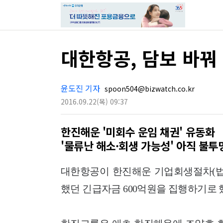
대한항공, 담보 바꿔
윤도진 기자
spoon504@bizwatch.co.kr
2016.09.22
(목)
09:37
한진해운 '미회수 운임 채권' 유동화
'물류난 해소·회생 가능성' 아직 불투
대한항공이 한진해운 기업회생절차(법
했던 긴급자금 600억원을 집행하기로 