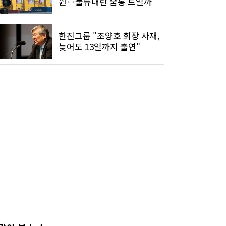
원‥물류대란 숨통 트일까
한진그룹 "조양호 회장 사재,
늦어도 13일까지 출연"