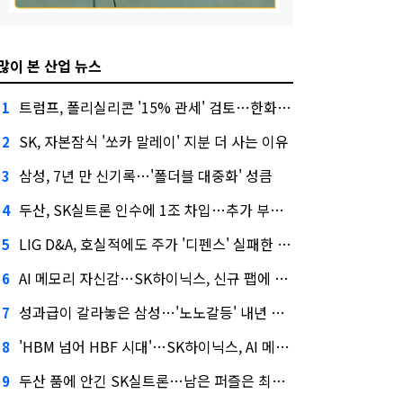
많이 본 산업 뉴스
트럼프, 폴리실리콘 '15% 관세' 검토…한화큐셀·OCI 영향은?
1
SK, 자본잠식 '쏘카 말레이' 지분 더 사는 이유
2
삼성, 7년 만 신기록…'폴더블 대중화' 성큼
3
두산, SK실트론 인수에 1조 차입…추가 부담은?
4
LIG D&A, 호실적에도 주가 '디펜스' 실패한 이유
5
AI 메모리 자신감…SK하이닉스, 신규 팹에 54조 투자
6
성과급이 갈라놓은 삼성…'노노갈등' 내년 교섭 판 흔들까
7
'HBM 넘어 HBF 시대'…SK하이닉스, AI 메모리 표준 선점 나섰다
8
두산 품에 안긴 SK실트론…남은 퍼즐은 최태원 지분 29.4%
9