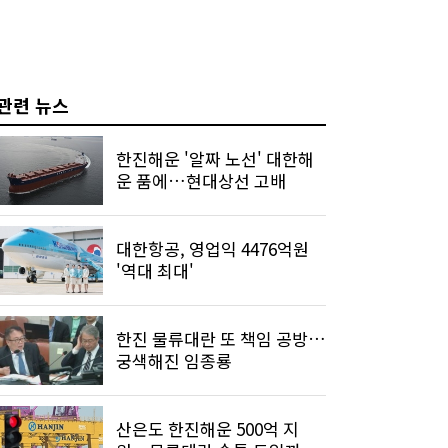
관련 뉴스
한진해운 '알짜 노선' 대한해
운 품에…현대상선 고배
대한항공, 영업익 4476억원
'역대 최대'
한진 물류대란 또 책임 공방…
궁색해진 임종룡
산은도 한진해운 500억 지