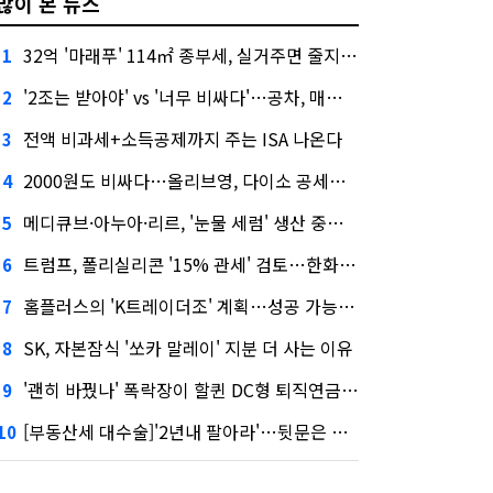
많이 본 뉴스
32억 '마래푸' 114㎡ 종부세, 실거주면 줄지만 안 살면 2.5배
1
'2조는 받아야' vs '너무 비싸다'…공차, 매각 성공할까
2
전액 비과세+소득공제까지 주는 ISA 나온다
3
2000원도 비싸다…올리브영, 다이소 공세에 '가성비'로 맞불
4
메디큐브·아누아·리르, '눈물 세럼' 생산 중단한다
5
트럼프, 폴리실리콘 '15% 관세' 검토…한화큐셀·OCI 영향은?
6
홈플러스의 'K트레이더조' 계획…성공 가능성은 '글쎄'
7
SK, 자본잠식 '쏘카 말레이' 지분 더 사는 이유
8
'괜히 바꿨나' 폭락장이 할퀸 DC형 퇴직연금…전문가 조언은
9
[부동산세 대수술]'2년내 팔아라'…뒷문은 열었다
10