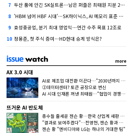
두산 품에 안긴 SK실트론…남은 퍼즐은 최태원 지분 29.4%
7
'HBM 넘어 HBF 시대'…SK하이닉스, AI 메모리 표준 선점 나섰다
8
효성중공업, 분기 최대 영업익…연간 수주 목표 12조로
9
정몽준, 첫 주식 증여…HD현대 승계 방식은?
10
more
AX 3.0 시대
AI로 제조업 대전환 이끈다…"2030년까지 민관합동 20조 투자"
②데이터센터? 토큰 공장으로 변신
AI 시대 인재론 꺼낸 최태원…"협업이 경쟁력"
뜨거운 AI 반도체
총수들 줄세운 젠슨 황…한국 산업계 새판 짰다
"결과로 보여주겠다"…전영현, 젠슨 황과 HBM5 논의
젠슨 황 "엔비디아와 LG는 하나의 거대한 팀"