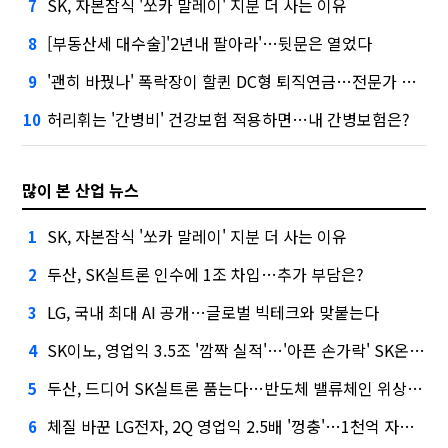
SK, 자본잠식 '쏘카 말레이' 지분 더 사는 이유
7
[부동산세 대수술]'2년내 팔아라'…뒷문은 열었다
8
'괜히 바꿨나' 폭락장이 할퀸 DC형 퇴직연금…전문가 조언은
9
허리휘는 '간병비' 건강보험 적용하면…내 간병보험은?
10
많이 본 산업 뉴스
SK, 자본잠식 '쏘카 말레이' 지분 더 사는 이유
1
두산, SK실트론 인수에 1조 차입…추가 부담은?
2
LG, 국내 최대 AI 공개…글로벌 빅테크와 맞붙는다
3
SK이노, 영업익 3.5조 '깜짝 실적'…'아픈 손가락' SK온의 반전
4
두산, 드디어 SK실트론 품는다…반도체 밸류체인 위상 강화
5
체질 바꾼 LG전자, 2Q 영업익 2.5배 '껑충'…1천억 자사주 태운다
6