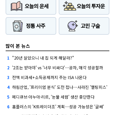
많이 본 뉴스
"20년 살았으니 내 집 되게 해달라?"
1
'2조는 받아야' vs '너무 비싸다'…공차, 매각 성공할까
2
전액 비과세+소득공제까지 주는 ISA 나온다
3
하림산업, '프리미엄 분식' 도전 접나…사라진 '멜팅피스'
4
메디큐브·아누아·리르, '눈물 세럼' 생산 중단한다
5
홈플러스의 'K트레이더조' 계획…성공 가능성은 '글쎄'
6