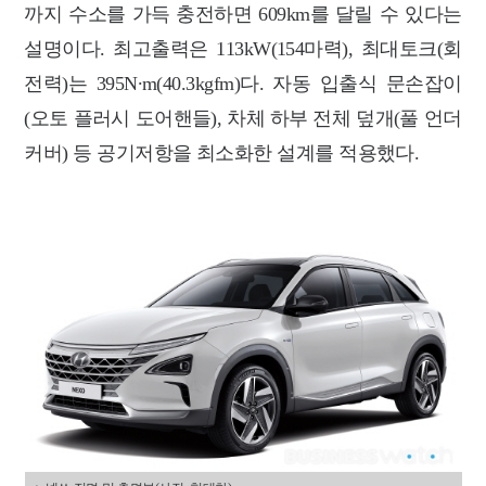
까지 수소를 가득 충전하면 609km를 달릴 수 있다는
설명이다. 최고출력은 113kW(154마력), 최대토크(회
전력)는 395N∙m(40.3kgfm)다. 자동 입출식 문손잡이
(오토 플러시 도어핸들), 차체 하부 전체 덮개(풀 언더
커버) 등 공기저항을 최소화한 설계를 적용했다.