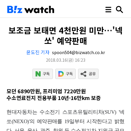
보조금 보태면 4천만원 미만…'넥
쏘' 예약판매
윤도진 기자
spoon504@bizwatch.co.kr
2018.03.16
(금)
16:23
모던 6890만원, 프리미엄 7220만원
수소연료전지 전용부품 10년·16만km 보증
현대자동차는 수소전기 스포츠유틸리티차(SUV) '넥
쏘(NEXO)'의 예약판매를 19일부터 시작한다고 밝혔
다. 서울, 울산, 광주, 창원 등 수소전기차 지원금 공모