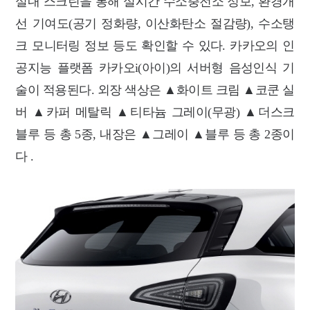
실내 스크린을 통해 실시간 수소충전소 정보, 환경개
선 기여도(공기 정화량, 이산화탄소 절감량), 수소탱
크 모니터링 정보 등도 확인할 수 있다. 카카오의 인
공지능 플랫폼 카카오i(아이)의 서버형 음성인식 기
술이 적용된다. 외장 색상은 ▲화이트 크림 ▲코쿤 실
버 ▲카퍼 메탈릭 ▲티타늄 그레이(무광) ▲더스크
블루 등 총 5종, 내장은 ▲그레이 ▲블루 등 총 2종이
다 .