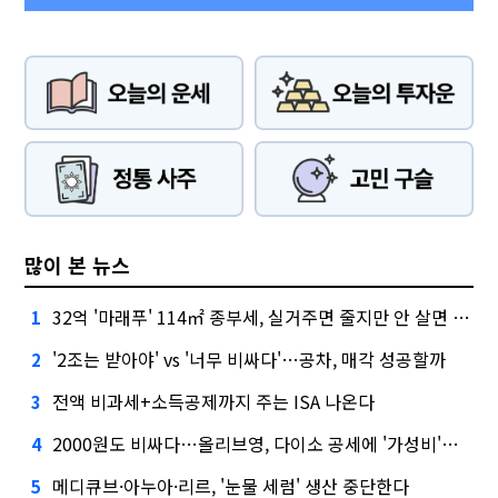
많이 본 뉴스
32억 '마래푸' 114㎡ 종부세, 실거주면 줄지만 안 살면 2.5배
1
'2조는 받아야' vs '너무 비싸다'…공차, 매각 성공할까
2
전액 비과세+소득공제까지 주는 ISA 나온다
3
2000원도 비싸다…올리브영, 다이소 공세에 '가성비'로 맞불
4
메디큐브·아누아·리르, '눈물 세럼' 생산 중단한다
5