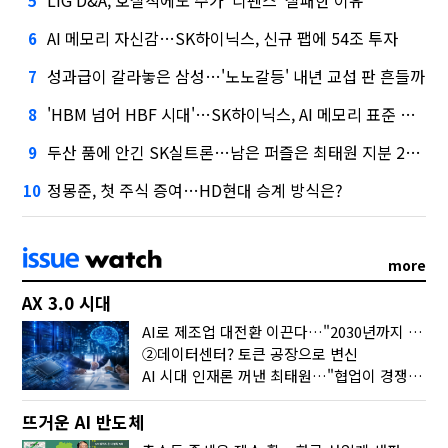
5
AI 메모리 자신감…SK하이닉스, 신규 팹에 54조 투자
6
성과급이 갈라놓은 삼성…'노노갈등' 내년 교섭 판 흔들까
7
'HBM 넘어 HBF 시대'…SK하이닉스, AI 메모리 표준 선점 나섰다
8
두산 품에 안긴 SK실트론…남은 퍼즐은 최태원 지분 29.4%
9
정몽준, 첫 주식 증여…HD현대 승계 방식은?
10
more
AX 3.0 시대
AI로 제조업 대전환 이끈다…"2030년까지 민관합동 20조 투자"
②데이터센터? 토큰 공장으로 변신
AI 시대 인재론 꺼낸 최태원…"협업이 경쟁력"
뜨거운 AI 반도체