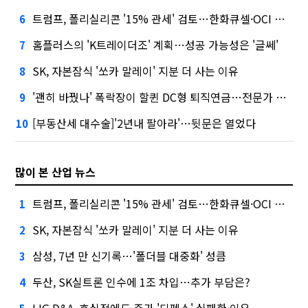
트럼프, 폴리실리콘 '15% 관세' 검토…한화큐셀·OCI 영향은?
6
홈플러스의 'K트레이더조' 계획…성공 가능성은 '글쎄'
7
SK, 자본잠식 '쏘카 말레이' 지분 더 사는 이유
8
'괜히 바꿨나' 폭락장이 할퀸 DC형 퇴직연금…전문가 조언은
9
[부동산세 대수술]'2년내 팔아라'…뒷문은 열었다
10
많이 본 산업 뉴스
트럼프, 폴리실리콘 '15% 관세' 검토…한화큐셀·OCI 영향은?
1
SK, 자본잠식 '쏘카 말레이' 지분 더 사는 이유
2
삼성, 7년 만 신기록…'폴더블 대중화' 성큼
3
두산, SK실트론 인수에 1조 차입…추가 부담은?
4
LIG D&A, 호실적에도 주가 '디펜스' 실패한 이유