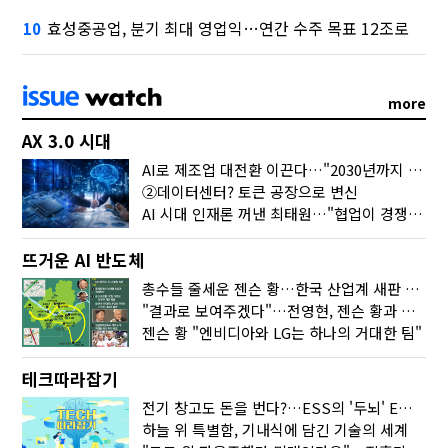
효성중공업, 분기 최대 영업익…연간 수주 목표 12조로
10
more
AX 3.0 시대
AI로 제조업 대전환 이끈다…"2030년까지 민관합동 20조 투자"
②데이터센터? 토큰 공장으로 변신
AI 시대 인재론 꺼낸 최태원…"협업이 경쟁력"
뜨거운 AI 반도체
총수들 줄세운 젠슨 황…한국 산업계 새판 짰다
"결과로 보여주겠다"…전영현, 젠슨 황과 HBM5 논의
젠슨 황 "엔비디아와 LG는 하나의 거대한 팀"
테크따라잡기
전기 창고도 돈을 번다?…ESS의 '두뇌' EMO가 뭐길래
하늘 위 특별함, 기내식에 담긴 기술의 세계