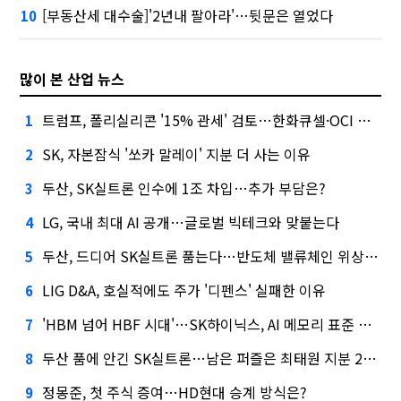
[부동산세 대수술]'2년내 팔아라'…뒷문은 열었다
10
많이 본 산업 뉴스
트럼프, 폴리실리콘 '15% 관세' 검토…한화큐셀·OCI 영향은?
1
SK, 자본잠식 '쏘카 말레이' 지분 더 사는 이유
2
두산, SK실트론 인수에 1조 차입…추가 부담은?
3
LG, 국내 최대 AI 공개…글로벌 빅테크와 맞붙는다
4
두산, 드디어 SK실트론 품는다…반도체 밸류체인 위상 강화
5
LIG D&A, 호실적에도 주가 '디펜스' 실패한 이유
6
'HBM 넘어 HBF 시대'…SK하이닉스, AI 메모리 표준 선점 나섰다
7
두산 품에 안긴 SK실트론…남은 퍼즐은 최태원 지분 29.4%
8
정몽준, 첫 주식 증여…HD현대 승계 방식은?
9