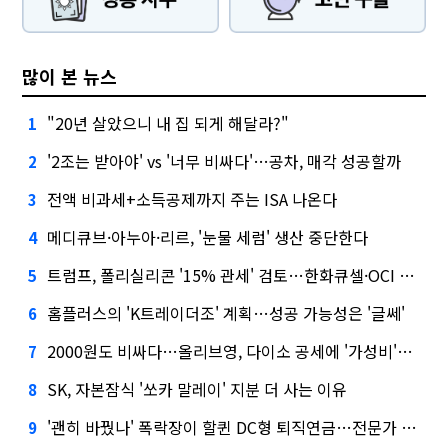
많이 본 뉴스
"20년 살았으니 내 집 되게 해달라?"
1
'2조는 받아야' vs '너무 비싸다'…공차, 매각 성공할까
2
전액 비과세+소득공제까지 주는 ISA 나온다
3
메디큐브·아누아·리르, '눈물 세럼' 생산 중단한다
4
트럼프, 폴리실리콘 '15% 관세' 검토…한화큐셀·OCI 영향은?
5
홈플러스의 'K트레이더조' 계획…성공 가능성은 '글쎄'
6
2000원도 비싸다…올리브영, 다이소 공세에 '가성비'로 맞불
7
SK, 자본잠식 '쏘카 말레이' 지분 더 사는 이유
8
'괜히 바꿨나' 폭락장이 할퀸 DC형 퇴직연금…전문가 조언은
9