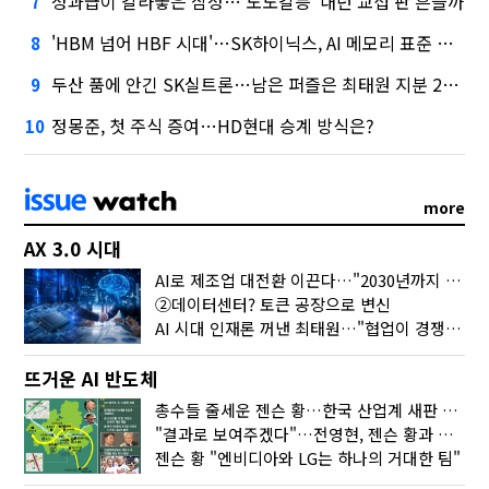
성과급이 갈라놓은 삼성…'노노갈등' 내년 교섭 판 흔들까
7
'HBM 넘어 HBF 시대'…SK하이닉스, AI 메모리 표준 선점 나섰다
8
두산 품에 안긴 SK실트론…남은 퍼즐은 최태원 지분 29.4%
9
정몽준, 첫 주식 증여…HD현대 승계 방식은?
10
more
AX 3.0 시대
AI로 제조업 대전환 이끈다…"2030년까지 민관합동 20조 투자"
②데이터센터? 토큰 공장으로 변신
AI 시대 인재론 꺼낸 최태원…"협업이 경쟁력"
뜨거운 AI 반도체
총수들 줄세운 젠슨 황…한국 산업계 새판 짰다
"결과로 보여주겠다"…전영현, 젠슨 황과 HBM5 논의
젠슨 황 "엔비디아와 LG는 하나의 거대한 팀"