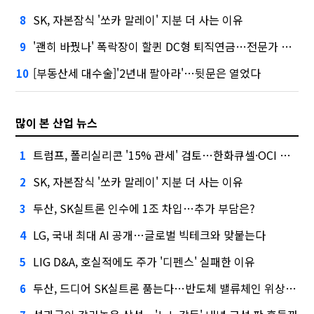
SK, 자본잠식 '쏘카 말레이' 지분 더 사는 이유
8
'괜히 바꿨나' 폭락장이 할퀸 DC형 퇴직연금…전문가 조언은
9
[부동산세 대수술]'2년내 팔아라'…뒷문은 열었다
10
많이 본 산업 뉴스
트럼프, 폴리실리콘 '15% 관세' 검토…한화큐셀·OCI 영향은?
1
SK, 자본잠식 '쏘카 말레이' 지분 더 사는 이유
2
두산, SK실트론 인수에 1조 차입…추가 부담은?
3
LG, 국내 최대 AI 공개…글로벌 빅테크와 맞붙는다
4
LIG D&A, 호실적에도 주가 '디펜스' 실패한 이유
5
두산, 드디어 SK실트론 품는다…반도체 밸류체인 위상 강화
6