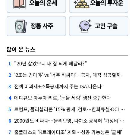
많이 본 뉴스
"20년 살았으니 내 집 되게 해달라?"
1
'2조는 받아야' vs '너무 비싸다'…공차, 매각 성공할까
2
전액 비과세+소득공제까지 주는 ISA 나온다
3
메디큐브·아누아·리르, '눈물 세럼' 생산 중단한다
4
트럼프, 폴리실리콘 '15% 관세' 검토…한화큐셀·OCI 영향은?
5
2000원도 비싸다…올리브영, 다이소 공세에 '가성비'로 맞불
6
홈플러스의 'K트레이더조' 계획…성공 가능성은 '글쎄'
7