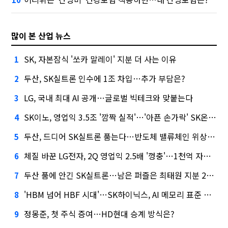
많이 본 산업 뉴스
SK, 자본잠식 '쏘카 말레이' 지분 더 사는 이유
1
두산, SK실트론 인수에 1조 차입…추가 부담은?
2
LG, 국내 최대 AI 공개…글로벌 빅테크와 맞붙는다
3
SK이노, 영업익 3.5조 '깜짝 실적'…'아픈 손가락' SK온의 반전
4
두산, 드디어 SK실트론 품는다…반도체 밸류체인 위상 강화
5
체질 바꾼 LG전자, 2Q 영업익 2.5배 '껑충'…1천억 자사주 태운다
6
두산 품에 안긴 SK실트론…남은 퍼즐은 최태원 지분 29.4%
7
'HBM 넘어 HBF 시대'…SK하이닉스, AI 메모리 표준 선점 나섰다
8
정몽준, 첫 주식 증여…HD현대 승계 방식은?
9