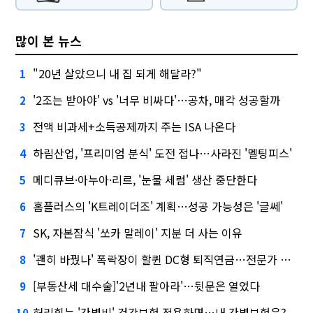
많이 본 뉴스
"20년 살았으니 내 집 되게 해달라?"
1
'2조는 받아야' vs '너무 비싸다'…공차, 매각 성공할까
2
전액 비과세+소득공제까지 주는 ISA 나온다
3
하림산업, '프리미엄 분식' 도전 접나…사라진 '멜팅피스'
4
메디큐브·아누아·리르, '눈물 세럼' 생산 중단한다
5
홈플러스의 'K트레이더조' 계획…성공 가능성은 '글쎄'
6
SK, 자본잠식 '쏘카 말레이' 지분 더 사는 이유
7
'괜히 바꿨나' 폭락장이 할퀸 DC형 퇴직연금…전문가 조언은
8
[부동산세 대수술]'2년내 팔아라'…뒷문은 열었다
9
허리휘는 '간병비' 건강보험 적용하면…내 간병보험은?
10