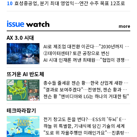
효성중공업, 분기 최대 영업익…연간 수주 목표 12조로
10
more
AX 3.0 시대
AI로 제조업 대전환 이끈다…"2030년까지 민관합동 20조 투자"
②데이터센터? 토큰 공장으로 변신
AI 시대 인재론 꺼낸 최태원…"협업이 경쟁력"
뜨거운 AI 반도체
총수들 줄세운 젠슨 황…한국 산업계 새판 짰다
"결과로 보여주겠다"…전영현, 젠슨 황과 HBM5 논의
젠슨 황 "엔비디아와 LG는 하나의 거대한 팀"
테크따라잡기
전기 창고도 돈을 번다?…ESS의 '두뇌' EMO가 뭐길래
하늘 위 특별함, 기내식에 담긴 기술의 세계
"도로 위 자율주행만 미래인가요"…진흙탕서 길 내는 HD현대 AI 기술