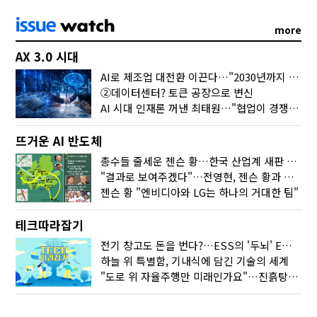
more
AX 3.0 시대
AI로 제조업 대전환 이끈다…"2030년까지 민관합동 20조 투자"
②데이터센터? 토큰 공장으로 변신
AI 시대 인재론 꺼낸 최태원…"협업이 경쟁력"
뜨거운 AI 반도체
총수들 줄세운 젠슨 황…한국 산업계 새판 짰다
"결과로 보여주겠다"…전영현, 젠슨 황과 HBM5 논의
젠슨 황 "엔비디아와 LG는 하나의 거대한 팀"
테크따라잡기
전기 창고도 돈을 번다?…ESS의 '두뇌' EMO가 뭐길래
하늘 위 특별함, 기내식에 담긴 기술의 세계
"도로 위 자율주행만 미래인가요"…진흙탕서 길 내는 HD현대 AI 기술