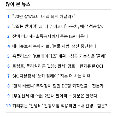
많이 본 뉴스
"20년 살았으니 내 집 되게 해달라?"
1
'2조는 받아야' vs '너무 비싸다'…공차, 매각 성공할까
2
전액 비과세+소득공제까지 주는 ISA 나온다
3
메디큐브·아누아·리르, '눈물 세럼' 생산 중단한다
4
홈플러스의 'K트레이더조' 계획…성공 가능성은 '글쎄'
5
트럼프, 폴리실리콘 '15% 관세' 검토…한화큐셀·OCI 영향은?
6
SK, 자본잠식 '쏘카 말레이' 지분 더 사는 이유
7
'괜히 바꿨나' 폭락장이 할퀸 DC형 퇴직연금…전문가 조언은
8
[부동산세 대수술]'2년내 팔아라'…뒷문은 열었다
9
허리휘는 '간병비' 건강보험 적용하면…내 간병보험은?
10