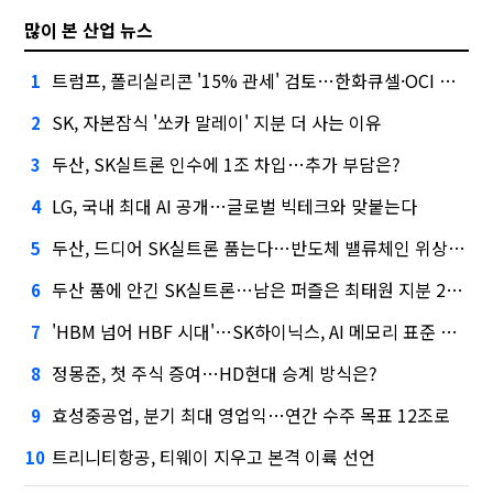
많이 본 산업 뉴스
트럼프, 폴리실리콘 '15% 관세' 검토…한화큐셀·OCI 영향은?
1
SK, 자본잠식 '쏘카 말레이' 지분 더 사는 이유
2
두산, SK실트론 인수에 1조 차입…추가 부담은?
3
LG, 국내 최대 AI 공개…글로벌 빅테크와 맞붙는다
4
두산, 드디어 SK실트론 품는다…반도체 밸류체인 위상 강화
5
두산 품에 안긴 SK실트론…남은 퍼즐은 최태원 지분 29.4%
6
'HBM 넘어 HBF 시대'…SK하이닉스, AI 메모리 표준 선점 나섰다
7
정몽준, 첫 주식 증여…HD현대 승계 방식은?
8
효성중공업, 분기 최대 영업익…연간 수주 목표 12조로
9
트리니티항공, 티웨이 지우고 본격 이륙 선언
10