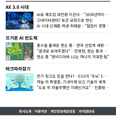
AX 3.0 시대
AI로 제조업 대전환 이끈다…"2030년까지 민관합동 20조 투자"
②데이터센터? 토큰 공장으로 변신
AI 시대 인재론 꺼낸 최태원…"협업이 경쟁력"
뜨거운 AI 반도체
총수들 줄세운 젠슨 황…한국 산업계 새판 짰다
"결과로 보여주겠다"…전영현, 젠슨 황과 HBM5 논의
젠슨 황 "엔비디아와 LG는 하나의 거대한 팀"
테크따라잡기
전기 창고도 돈을 번다?…ESS의 '두뇌' EMO가 뭐길래
하늘 위 특별함, 기내식에 담긴 기술의 세계
"도로 위 자율주행만 미래인가요"…진흙탕서 길 내는 HD현대 AI 기술
회사소개
이용약관
개인정보취급방침
저작권안내