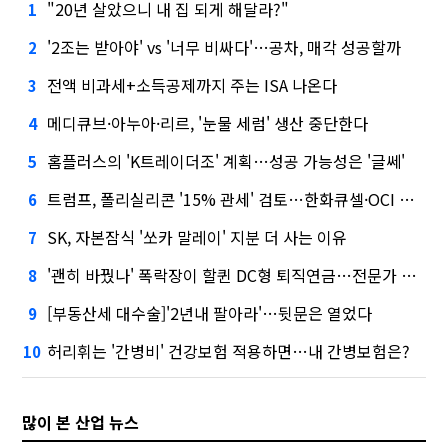
"20년 살았으니 내 집 되게 해달라?"
1
'2조는 받아야' vs '너무 비싸다'…공차, 매각 성공할까
2
전액 비과세+소득공제까지 주는 ISA 나온다
3
메디큐브·아누아·리르, '눈물 세럼' 생산 중단한다
4
홈플러스의 'K트레이더조' 계획…성공 가능성은 '글쎄'
5
트럼프, 폴리실리콘 '15% 관세' 검토…한화큐셀·OCI 영향은?
6
SK, 자본잠식 '쏘카 말레이' 지분 더 사는 이유
7
'괜히 바꿨나' 폭락장이 할퀸 DC형 퇴직연금…전문가 조언은
8
[부동산세 대수술]'2년내 팔아라'…뒷문은 열었다
9
허리휘는 '간병비' 건강보험 적용하면…내 간병보험은?
10
많이 본 산업 뉴스