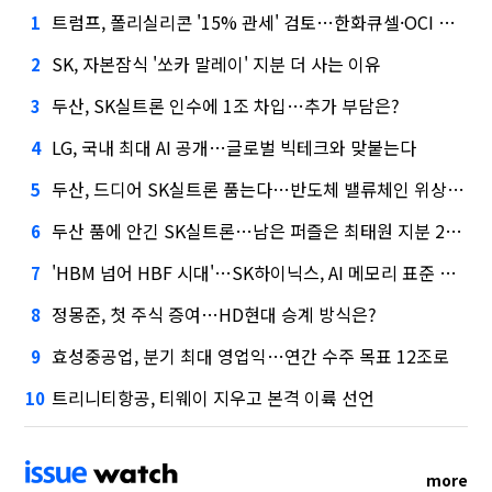
트럼프, 폴리실리콘 '15% 관세' 검토…한화큐셀·OCI 영향은?
1
SK, 자본잠식 '쏘카 말레이' 지분 더 사는 이유
2
두산, SK실트론 인수에 1조 차입…추가 부담은?
3
LG, 국내 최대 AI 공개…글로벌 빅테크와 맞붙는다
4
두산, 드디어 SK실트론 품는다…반도체 밸류체인 위상 강화
5
두산 품에 안긴 SK실트론…남은 퍼즐은 최태원 지분 29.4%
6
'HBM 넘어 HBF 시대'…SK하이닉스, AI 메모리 표준 선점 나섰다
7
정몽준, 첫 주식 증여…HD현대 승계 방식은?
8
효성중공업, 분기 최대 영업익…연간 수주 목표 12조로
9
트리니티항공, 티웨이 지우고 본격 이륙 선언
10
more