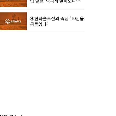
업 맞손 '빅피처 살펴보니…'
④한화솔루션의 뚝심 '10년을
공들였다'