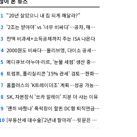
많이 본 뉴스
"20년 살았으니 내 집 되게 해달라?"
1
'2조는 받아야' vs '너무 비싸다'…공차, 매각 성공할까
2
전액 비과세+소득공제까지 주는 ISA 나온다
3
2000원도 비싸다…올리브영, 다이소 공세에 '가성비'로 맞불
4
메디큐브·아누아·리르, '눈물 세럼' 생산 중단한다
5
트럼프, 폴리실리콘 '15% 관세' 검토…한화큐셀·OCI 영향은?
6
홈플러스의 'K트레이더조' 계획…성공 가능성은 '글쎄'
7
SK, 자본잠식 '쏘카 말레이' 지분 더 사는 이유
8
'괜히 바꿨나' 폭락장이 할퀸 DC형 퇴직연금…전문가 조언은
9
[부동산세 대수술]'2년내 팔아라'…뒷문은 열었다
10