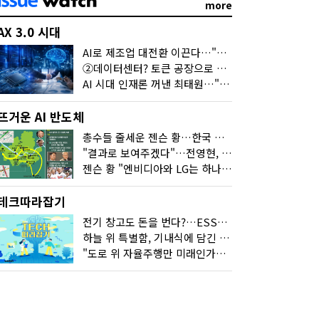
more
AX 3.0 시대
AI로 제조업 대전환 이끈다…"2030년까지 민관합동 20조 투자"
②데이터센터? 토큰 공장으로 변신
AI 시대 인재론 꺼낸 최태원…"협업이 경쟁력"
뜨거운 AI 반도체
총수들 줄세운 젠슨 황…한국 산업계 새판 짰다
"결과로 보여주겠다"…전영현, 젠슨 황과 HBM5 논의
젠슨 황 "엔비디아와 LG는 하나의 거대한 팀"
테크따라잡기
전기 창고도 돈을 번다?…ESS의 '두뇌' EMO가 뭐길래
하늘 위 특별함, 기내식에 담긴 기술의 세계
"도로 위 자율주행만 미래인가요"…진흙탕서 길 내는 HD현대 AI 기술