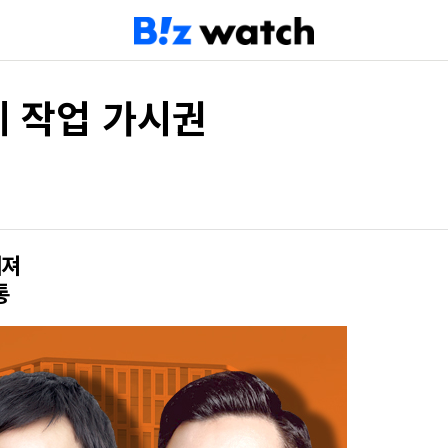
승계 작업 가시권
해져
통