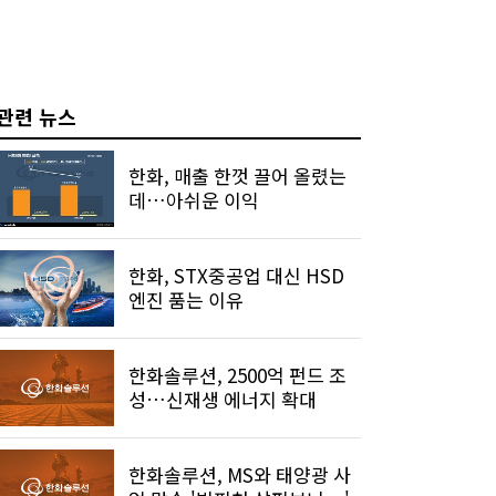
관련 뉴스
한화, 매출 한껏 끌어 올렸는
데…아쉬운 이익
한화, STX중공업 대신 HSD
엔진 품는 이유
한화솔루션, 2500억 펀드 조
성…신재생 에너지 확대
한화솔루션, MS와 태양광 사