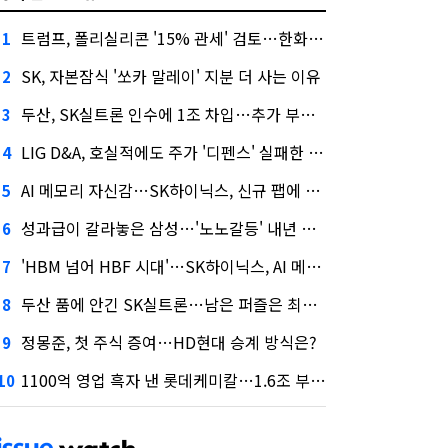
트럼프, 폴리실리콘 '15% 관세' 검토…한화큐셀·OCI 영향은?
1
SK, 자본잠식 '쏘카 말레이' 지분 더 사는 이유
2
두산, SK실트론 인수에 1조 차입…추가 부담은?
3
LIG D&A, 호실적에도 주가 '디펜스' 실패한 이유
4
AI 메모리 자신감…SK하이닉스, 신규 팹에 54조 투자
5
성과급이 갈라놓은 삼성…'노노갈등' 내년 교섭 판 흔들까
6
'HBM 넘어 HBF 시대'…SK하이닉스, AI 메모리 표준 선점 나섰다
7
두산 품에 안긴 SK실트론…남은 퍼즐은 최태원 지분 29.4%
8
정몽준, 첫 주식 증여…HD현대 승계 방식은?
9
1100억 영업 흑자 낸 롯데케미칼…1.6조 부채 감량도 '속도'
10