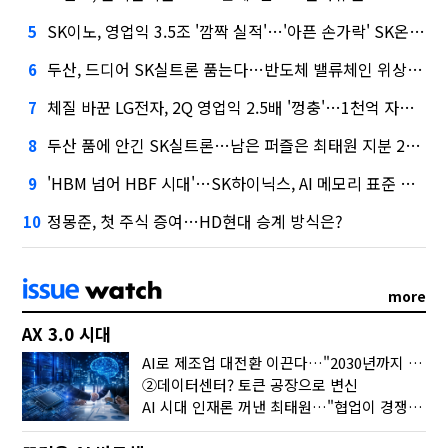
SK이노, 영업익 3.5조 '깜짝 실적'…'아픈 손가락' SK온의 반전
5
두산, 드디어 SK실트론 품는다…반도체 밸류체인 위상 강화
6
체질 바꾼 LG전자, 2Q 영업익 2.5배 '껑충'…1천억 자사주 태운다
7
두산 품에 안긴 SK실트론…남은 퍼즐은 최태원 지분 29.4%
8
'HBM 넘어 HBF 시대'…SK하이닉스, AI 메모리 표준 선점 나섰다
9
정몽준, 첫 주식 증여…HD현대 승계 방식은?
10
more
AX 3.0 시대
AI로 제조업 대전환 이끈다…"2030년까지 민관합동 20조 투자"
②데이터센터? 토큰 공장으로 변신
AI 시대 인재론 꺼낸 최태원…"협업이 경쟁력"