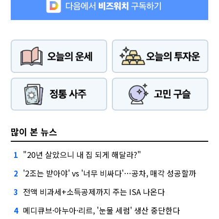
많이 본 뉴스
"20년 살았으니 내 집 되게 해달라?"
1
'2조는 받아야' vs '너무 비싸다'…공차, 매각 성공할까
2
전액 비과세+소득공제까지 주는 ISA 나온다
3
메디큐브·아누아·리르, '눈물 세럼' 생산 중단한다
4