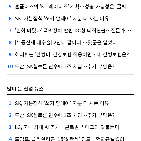
홈플러스의 'K트레이더조' 계획…성공 가능성은 '글쎄'
5
SK, 자본잠식 '쏘카 말레이' 지분 더 사는 이유
6
'괜히 바꿨나' 폭락장이 할퀸 DC형 퇴직연금…전문가 조언은
7
[부동산세 대수술]'2년내 팔아라'…뒷문은 열었다
8
허리휘는 '간병비' 건강보험 적용하면…내 간병보험은?
9
두산, SK실트론 인수에 1조 차입…추가 부담은?
10
많이 본 산업 뉴스
SK, 자본잠식 '쏘카 말레이' 지분 더 사는 이유
1
두산, SK실트론 인수에 1조 차입…추가 부담은?
2
LG, 국내 최대 AI 공개…글로벌 빅테크와 맞붙는다
3
트럼프, 폴리실리콘 '15% 관세' 검토…한화큐셀·OCI 영향은?
4