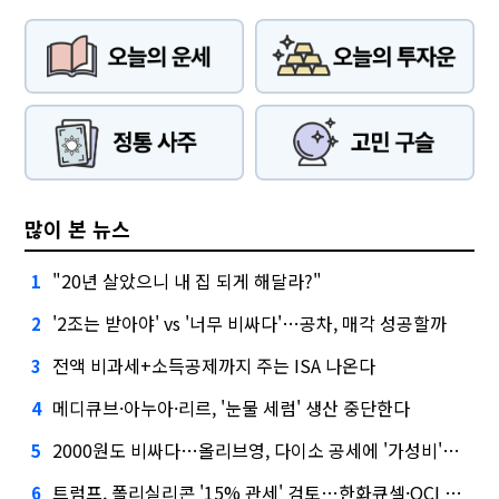
많이 본 뉴스
"20년 살았으니 내 집 되게 해달라?"
1
'2조는 받아야' vs '너무 비싸다'…공차, 매각 성공할까
2
전액 비과세+소득공제까지 주는 ISA 나온다
3
메디큐브·아누아·리르, '눈물 세럼' 생산 중단한다
4
2000원도 비싸다…올리브영, 다이소 공세에 '가성비'로 맞불
5
트럼프, 폴리실리콘 '15% 관세' 검토…한화큐셀·OCI 영향은?
6