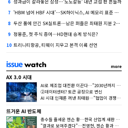
성과급이 갈라놓은 삼성…'노노갈등' 내년 교섭 판 흔들까
6
'HBM 넘어 HBF 시대'…SK하이닉스, AI 메모리 표준 선점 나섰다
7
두산 품에 안긴 SK실트론…남은 퍼즐은 최태원 지분 29.4%
8
정몽준, 첫 주식 증여…HD현대 승계 방식은?
9
트리니티항공, 티웨이 지우고 본격 이륙 선언
10
more
AX 3.0 시대
AI로 제조업 대전환 이끈다…"2030년까지 민관합동 20조 투자"
②데이터센터? 토큰 공장으로 변신
AI 시대 인재론 꺼낸 최태원…"협업이 경쟁력"
뜨거운 AI 반도체
총수들 줄세운 젠슨 황…한국 산업계 새판 짰다
"결과로 보여주겠다"…전영현, 젠슨 황과 HBM5 논의