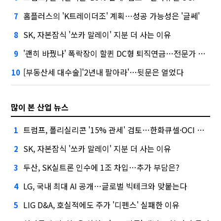
홈플러스의 'K트레이더조' 계획…성공 가능성은 '글쎄'
7
SK, 자본잠식 '쏘카 말레이' 지분 더 사는 이유
8
'괜히 바꿨나' 폭락장이 할퀸 DC형 퇴직연금…전문가 조언은
9
[부동산세 대수술]'2년내 팔아라'…뒷문은 열었다
10
많이 본 산업 뉴스
트럼프, 폴리실리콘 '15% 관세' 검토…한화큐셀·OCI 영향은?
1
SK, 자본잠식 '쏘카 말레이' 지분 더 사는 이유
2
두산, SK실트론 인수에 1조 차입…추가 부담은?
3
LG, 국내 최대 AI 공개…글로벌 빅테크와 맞붙는다
4
LIG D&A, 호실적에도 주가 '디펜스' 실패한 이유
5