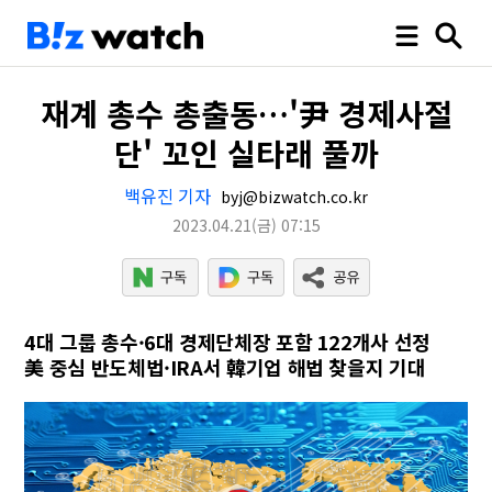
재계 총수 총출동…'尹 경제사절
단' 꼬인 실타래 풀까
백유진 기자
byj@bizwatch.co.kr
2023.04.21
(금)
07:15
4대 그룹 총수·6대 경제단체장 포함 122개사 선정
美 중심 반도체법·IRA서 韓기업 해법 찾을지 기대