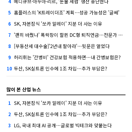
메디큐브·아누아·리르, '눈물 세럼' 생산 중단한다
4
홈플러스의 'K트레이더조' 계획…성공 가능성은 '글쎄'
5
SK, 자본잠식 '쏘카 말레이' 지분 더 사는 이유
6
'괜히 바꿨나' 폭락장이 할퀸 DC형 퇴직연금…전문가 조언은
7
[부동산세 대수술]'2년내 팔아라'…뒷문은 열었다
8
허리휘는 '간병비' 건강보험 적용하면…내 간병보험은?
9
두산, SK실트론 인수에 1조 차입…추가 부담은?
10
많이 본 산업 뉴스
SK, 자본잠식 '쏘카 말레이' 지분 더 사는 이유
1
두산, SK실트론 인수에 1조 차입…추가 부담은?
2
LG, 국내 최대 AI 공개…글로벌 빅테크와 맞붙는다
3