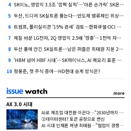
SK이노, 영업익 3.5조 '깜짝 실적'…'아픈 손가락' SK온의 반전
4
두산, 드디어 SK실트론 품는다…반도체 밸류체인 위상 강화
5
트럼프, 폴리실리콘 '15% 관세' 검토…한화큐셀·OCI 영향은?
6
체질 바꾼 LG전자, 2Q 영업익 2.5배 '껑충'…1천억 자사주 태운다
7
두산 품에 안긴 SK실트론…남은 퍼즐은 최태원 지분 29.4%
8
'HBM 넘어 HBF 시대'…SK하이닉스, AI 메모리 표준 선점 나섰다
9
정몽준, 첫 주식 증여…HD현대 승계 방식은?
10
more
AX 3.0 시대
AI로 제조업 대전환 이끈다…"2030년까지 민관합동 20조 투자"
②데이터센터? 토큰 공장으로 변신
AI 시대 인재론 꺼낸 최태원…"협업이 경쟁력"