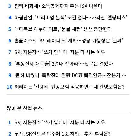
전액 비과세+소득공제까지 주는 ISA 나온다
3
하림산업, '프리미엄 분식' 도전 접나…사라진 '멜팅피스'
4
메디큐브·아누아·리르, '눈물 세럼' 생산 중단한다
5
홈플러스의 'K트레이더조' 계획…성공 가능성은 '글쎄'
6
SK, 자본잠식 '쏘카 말레이' 지분 더 사는 이유
7
[부동산세 대수술]'2년내 팔아라'…뒷문은 열었다
8
'괜히 바꿨나' 폭락장이 할퀸 DC형 퇴직연금…전문가 조언은
9
허리휘는 '간병비' 건강보험 적용하면…내 간병보험은?
10
많이 본 산업 뉴스
SK, 자본잠식 '쏘카 말레이' 지분 더 사는 이유
1
두산, SK실트론 인수에 1조 차입…추가 부담은?
2