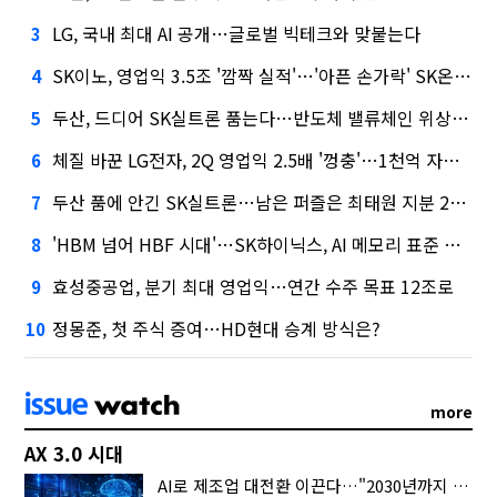
LG, 국내 최대 AI 공개…글로벌 빅테크와 맞붙는다
3
SK이노, 영업익 3.5조 '깜짝 실적'…'아픈 손가락' SK온의 반전
4
두산, 드디어 SK실트론 품는다…반도체 밸류체인 위상 강화
5
체질 바꾼 LG전자, 2Q 영업익 2.5배 '껑충'…1천억 자사주 태운다
6
두산 품에 안긴 SK실트론…남은 퍼즐은 최태원 지분 29.4%
7
'HBM 넘어 HBF 시대'…SK하이닉스, AI 메모리 표준 선점 나섰다
8
효성중공업, 분기 최대 영업익…연간 수주 목표 12조로
9
정몽준, 첫 주식 증여…HD현대 승계 방식은?
10
more
AX 3.0 시대
AI로 제조업 대전환 이끈다…"2030년까지 민관합동 20조 투자"