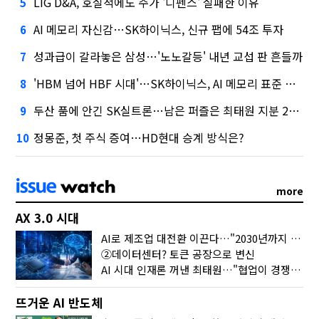
LIG D&A, 호실적에도 주가 '디펜스' 실패한 이유
5
AI 메모리 자신감…SK하이닉스, 신규 팹에 54조 투자
6
성과급이 갈라놓은 삼성…'노노갈등' 내년 교섭 판 흔들까
7
'HBM 넘어 HBF 시대'…SK하이닉스, AI 메모리 표준 선점 나섰다
8
두산 품에 안긴 SK실트론…남은 퍼즐은 최태원 지분 29.4%
9
정몽준, 첫 주식 증여…HD현대 승계 방식은?
10
more
AX 3.0 시대
AI로 제조업 대전환 이끈다…"2030년까지 민관합동 20조 투자"
②데이터센터? 토큰 공장으로 변신
AI 시대 인재론 꺼낸 최태원…"협업이 경쟁력"
뜨거운 AI 반도체