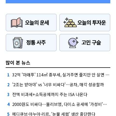
많이 본 뉴스
32억 '마래푸' 114㎡ 종부세, 실거주면 줄지만 안 살면 2.5배
1
'2조는 받아야' vs '너무 비싸다'…공차, 매각 성공할까
2
전액 비과세+소득공제까지 주는 ISA 나온다
3
2000원도 비싸다…올리브영, 다이소 공세에 '가성비'로 맞불
4
메디큐브·아누아·리르, '눈물 세럼' 생산 중단한다
5