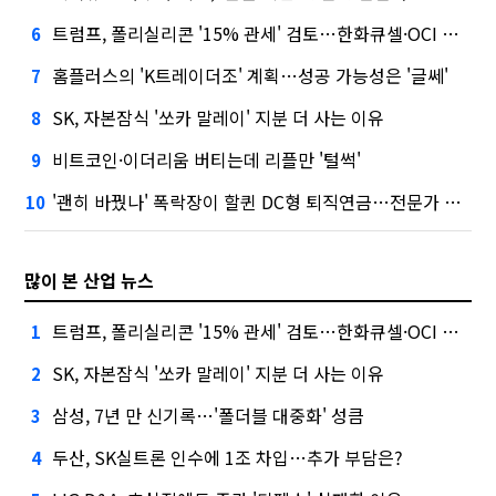
트럼프, 폴리실리콘 '15% 관세' 검토…한화큐셀·OCI 영향은?
6
홈플러스의 'K트레이더조' 계획…성공 가능성은 '글쎄'
7
SK, 자본잠식 '쏘카 말레이' 지분 더 사는 이유
8
비트코인·이더리움 버티는데 리플만 '털썩'
9
'괜히 바꿨나' 폭락장이 할퀸 DC형 퇴직연금…전문가 조언은
10
많이 본 산업 뉴스
트럼프, 폴리실리콘 '15% 관세' 검토…한화큐셀·OCI 영향은?
1
SK, 자본잠식 '쏘카 말레이' 지분 더 사는 이유
2
삼성, 7년 만 신기록…'폴더블 대중화' 성큼
3
두산, SK실트론 인수에 1조 차입…추가 부담은?
4