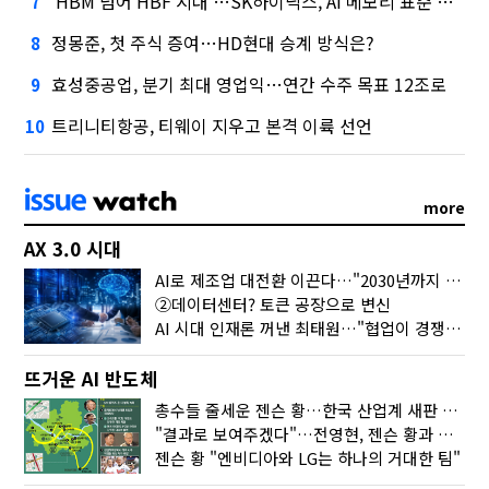
'HBM 넘어 HBF 시대'…SK하이닉스, AI 메모리 표준 선점 나섰다
7
정몽준, 첫 주식 증여…HD현대 승계 방식은?
8
효성중공업, 분기 최대 영업익…연간 수주 목표 12조로
9
트리니티항공, 티웨이 지우고 본격 이륙 선언
10
more
AX 3.0 시대
AI로 제조업 대전환 이끈다…"2030년까지 민관합동 20조 투자"
②데이터센터? 토큰 공장으로 변신
AI 시대 인재론 꺼낸 최태원…"협업이 경쟁력"
뜨거운 AI 반도체
총수들 줄세운 젠슨 황…한국 산업계 새판 짰다
"결과로 보여주겠다"…전영현, 젠슨 황과 HBM5 논의
젠슨 황 "엔비디아와 LG는 하나의 거대한 팀"