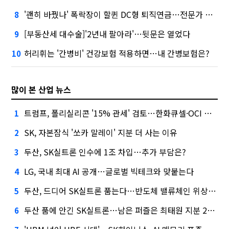
'괜히 바꿨나' 폭락장이 할퀸 DC형 퇴직연금…전문가 조언은
8
[부동산세 대수술]'2년내 팔아라'…뒷문은 열었다
9
허리휘는 '간병비' 건강보험 적용하면…내 간병보험은?
10
많이 본 산업 뉴스
트럼프, 폴리실리콘 '15% 관세' 검토…한화큐셀·OCI 영향은?
1
SK, 자본잠식 '쏘카 말레이' 지분 더 사는 이유
2
두산, SK실트론 인수에 1조 차입…추가 부담은?
3
LG, 국내 최대 AI 공개…글로벌 빅테크와 맞붙는다
4
두산, 드디어 SK실트론 품는다…반도체 밸류체인 위상 강화
5
두산 품에 안긴 SK실트론…남은 퍼즐은 최태원 지분 29.4%
6