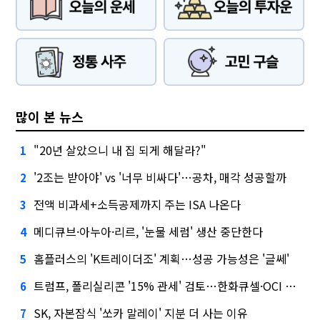
많이 본 뉴스
"20년 살았으니 내 집 되게 해달라?"
1
'2조는 받아야' vs '너무 비싸다'…공차, 매각 성공할까
2
전액 비과세+소득공제까지 주는 ISA 나온다
3
메디큐브·아누아·리르, '눈물 세럼' 생산 중단한다
4
홈플러스의 'K트레이더조' 계획…성공 가능성은 '글쎄'
5
트럼프, 폴리실리콘 '15% 관세' 검토…한화큐셀·OCI 영향은?
6
SK, 자본잠식 '쏘카 말레이' 지분 더 사는 이유
7