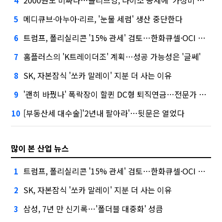
2000원도 비싸다…올리브영, 다이소 공세에 '가성비'로 맞불
4
메디큐브·아누아·리르, '눈물 세럼' 생산 중단한다
5
트럼프, 폴리실리콘 '15% 관세' 검토…한화큐셀·OCI 영향은?
6
홈플러스의 'K트레이더조' 계획…성공 가능성은 '글쎄'
7
SK, 자본잠식 '쏘카 말레이' 지분 더 사는 이유
8
'괜히 바꿨나' 폭락장이 할퀸 DC형 퇴직연금…전문가 조언은
9
[부동산세 대수술]'2년내 팔아라'…뒷문은 열었다
10
많이 본 산업 뉴스
트럼프, 폴리실리콘 '15% 관세' 검토…한화큐셀·OCI 영향은?
1
SK, 자본잠식 '쏘카 말레이' 지분 더 사는 이유
2
삼성, 7년 만 신기록…'폴더블 대중화' 성큼
3