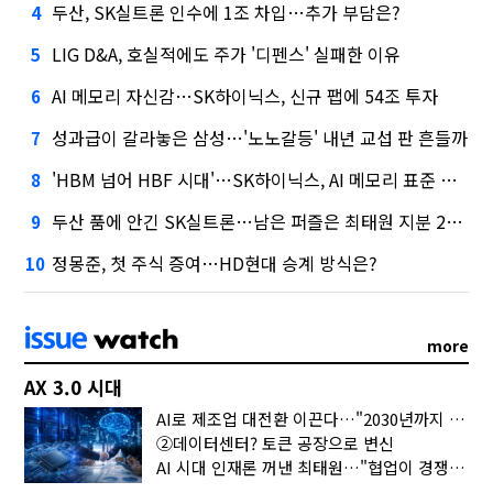
두산, SK실트론 인수에 1조 차입…추가 부담은?
4
LIG D&A, 호실적에도 주가 '디펜스' 실패한 이유
5
AI 메모리 자신감…SK하이닉스, 신규 팹에 54조 투자
6
성과급이 갈라놓은 삼성…'노노갈등' 내년 교섭 판 흔들까
7
'HBM 넘어 HBF 시대'…SK하이닉스, AI 메모리 표준 선점 나섰다
8
두산 품에 안긴 SK실트론…남은 퍼즐은 최태원 지분 29.4%
9
정몽준, 첫 주식 증여…HD현대 승계 방식은?
10
more
AX 3.0 시대
AI로 제조업 대전환 이끈다…"2030년까지 민관합동 20조 투자"
②데이터센터? 토큰 공장으로 변신
AI 시대 인재론 꺼낸 최태원…"협업이 경쟁력"