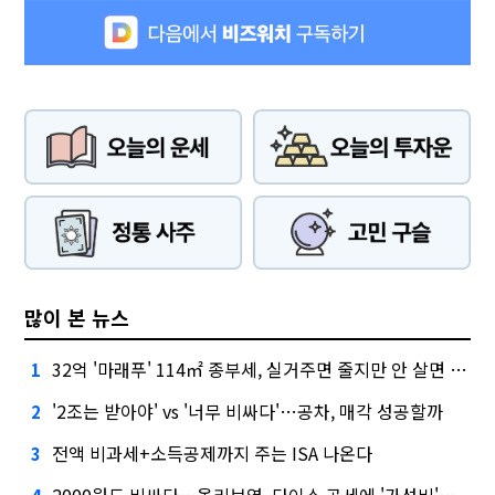
많이 본 뉴스
32억 '마래푸' 114㎡ 종부세, 실거주면 줄지만 안 살면 2.5배
1
'2조는 받아야' vs '너무 비싸다'…공차, 매각 성공할까
2
전액 비과세+소득공제까지 주는 ISA 나온다
3