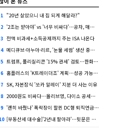
많이 본 뉴스
"20년 살았으니 내 집 되게 해달라?"
1
'2조는 받아야' vs '너무 비싸다'…공차, 매각 성공할까
2
전액 비과세+소득공제까지 주는 ISA 나온다
3
메디큐브·아누아·리르, '눈물 세럼' 생산 중단한다
4
트럼프, 폴리실리콘 '15% 관세' 검토…한화큐셀·OCI 영향은?
5
홈플러스의 'K트레이더조' 계획…성공 가능성은 '글쎄'
6
SK, 자본잠식 '쏘카 말레이' 지분 더 사는 이유
7
2000원도 비싸다…올리브영, 다이소 공세에 '가성비'로 맞불
8
'괜히 바꿨나' 폭락장이 할퀸 DC형 퇴직연금…전문가 조언은
9
[부동산세 대수술]'2년내 팔아라'…뒷문은 열었다
10