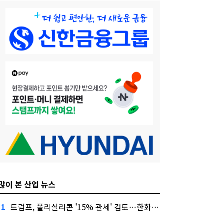
많이 본 산업 뉴스
트럼프, 폴리실리콘 '15% 관세' 검토…한화큐셀·OCI 영향은?
1