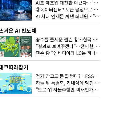
AI로 제조업 대전환 이끈다…"2030년까지 민관합동 20조 투자"
②데이터센터? 토큰 공장으로 변신
AI 시대 인재론 꺼낸 최태원…"협업이 경쟁력"
뜨거운 AI 반도체
총수들 줄세운 젠슨 황…한국 산업계 새판 짰다
"결과로 보여주겠다"…전영현, 젠슨 황과 HBM5 논의
젠슨 황 "엔비디아와 LG는 하나의 거대한 팀"
테크따라잡기
전기 창고도 돈을 번다?…ESS의 '두뇌' EMO가 뭐길래
하늘 위 특별함, 기내식에 담긴 기술의 세계
"도로 위 자율주행만 미래인가요"…진흙탕서 길 내는 HD현대 AI 기술