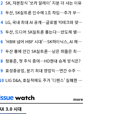
SK, 자본잠식 '쏘카 말레이' 지분 더 사는 이유
2
두산, SK실트론 인수에 1조 차입…추가 부담은?
3
LG, 국내 최대 AI 공개…글로벌 빅테크와 맞붙는다
4
두산, 드디어 SK실트론 품는다…반도체 밸류체인 위상 강화
5
'HBM 넘어 HBF 시대'…SK하이닉스, AI 메모리 표준 선점 나섰다
6
두산 품에 안긴 SK실트론…남은 퍼즐은 최태원 지분 29.4%
7
정몽준, 첫 주식 증여…HD현대 승계 방식은?
8
효성중공업, 분기 최대 영업익…연간 수주 목표 12조로
9
LIG D&A, 호실적에도 주가 '디펜스' 실패한 이유
10
more
AX 3.0 시대