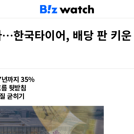
다…한국타이어, 배당 판 키운
7년까지 35%
흐름 뒷받침
체질 굳히기