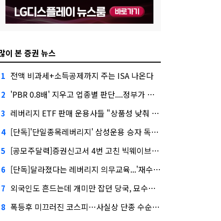
많이 본 증권 뉴스
전액 비과세+소득공제까지 주는 ISA 나온다
1
'PBR 0.8배' 지우고 업종별 판단....정부가 제시한 '주가 누르기' 방지법
2
레버리지 ETF 판매 운용사들 "상품성 낮춰 사라지게 해야"…일부 신중론도
3
[단독]'단일종목레버리지' 삼성운용 승자 독식...운용수익 미래에셋의 6배
4
[공모주달력]증권신고서 4번 고친 빅웨이브로보틱스, 수요예측
5
[단독]달라졌다는 레버리지 의무교육...'재수강 건너뛰기' 허점
6
외국인도 흔드는데 개미만 잡던 당국, 묘수는 과다호가부담금?
7
폭등후 미끄러진 코스피…사실상 단종 수순 밟는 '단종레'
8