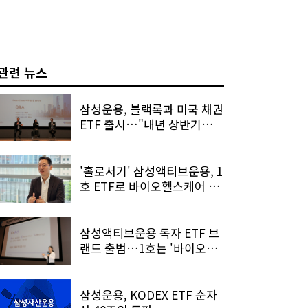
관련 뉴스
삼성운용, 블랙록과 미국 채권
ETF 출시…"내년 상반기까지
고금리 지속"
'홀로서기' 삼성액티브운용, 1
호 ETF로 바이오헬스케어 내
민 까닭
삼성액티브운용 독자 ETF 브
랜드 출범…1호는 '바이오헬
스케어'
삼성운용, KODEX ETF 순자