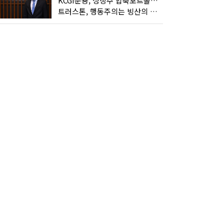
KCGI운용, 성장주 압축포트폴리오로 새 길을 그리다
트러스톤, 행동주의는 빙산의 일각...진정한 힘은 '주식형 강자'