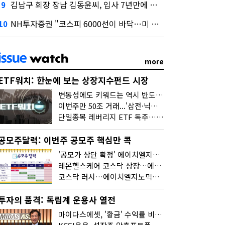
김남구 회장 장남 김동윤씨, 입사 7년만에 한투증권 임원 승진
9
NH투자증권 "코스피 6000선이 바닥…미 금리 안정 후 추가 회복"
10
more
ETF워치: 한눈에 보는 상장지수펀드 시장
변동성에도 키워드는 역시 반도체…신상품은 우주·방산
이번주만 50조 거래...'삼전·닉스 레버리지' 수익률은 -30%
단일종목 레버리지 ETF 독주…'증시 블랙홀'
공모주달력: 이번주 공모주 핵심만 콕
'공모가 상단 확정' 에이치엘지노믹스 청약
레몬헬스케어 코스닥 상장…에이치엘지노믹스 수요예측
코스닥 러시…에이치엘지노믹스 수요예측·레메디 청약
투자의 품격: 독립계 운용사 열전
마이다스에셋, '황금' 수익률 비결은 '꾸준함'