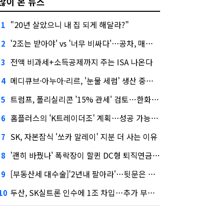
많이 본 뉴스
"20년 살았으니 내 집 되게 해달라?"
1
'2조는 받아야' vs '너무 비싸다'…공차, 매각 성공할까
2
전액 비과세+소득공제까지 주는 ISA 나온다
3
메디큐브·아누아·리르, '눈물 세럼' 생산 중단한다
4
트럼프, 폴리실리콘 '15% 관세' 검토…한화큐셀·OCI 영향은?
5
홈플러스의 'K트레이더조' 계획…성공 가능성은 '글쎄'
6
SK, 자본잠식 '쏘카 말레이' 지분 더 사는 이유
7
'괜히 바꿨나' 폭락장이 할퀸 DC형 퇴직연금…전문가 조언은
8
[부동산세 대수술]'2년내 팔아라'…뒷문은 열었다
9
두산, SK실트론 인수에 1조 차입…추가 부담은?
10