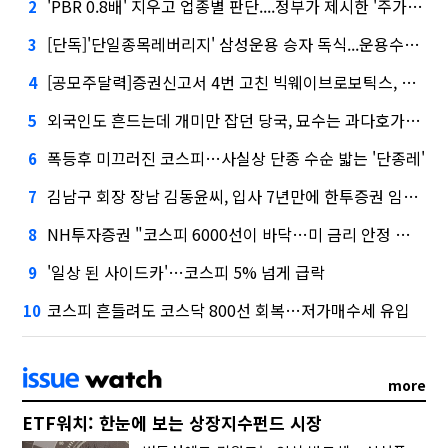
'PBR 0.8배' 지우고 업종별 판단....정부가 제시한 '주가 누르기' 방지법
2
[단독]'단일종목레버리지' 삼성운용 승자 독식...운용수익 미래에셋의 6배
3
[공모주달력]증권신고서 4번 고친 빅웨이브로보틱스, 수요예측
4
외국인도 흔드는데 개미만 잡던 당국, 묘수는 과다호가부담금?
5
폭등후 미끄러진 코스피…사실상 단종 수순 밟는 '단종레'
6
김남구 회장 장남 김동윤씨, 입사 7년만에 한투증권 임원 승진
7
NH투자증권 "코스피 6000선이 바닥…미 금리 안정 후 추가 회복"
8
'일상 된 사이드카'…코스피 5% 넘게 급락
9
코스피 흔들려도 코스닥 800선 회복…저가매수세 유입
10
more
ETF워치: 한눈에 보는 상장지수펀드 시장