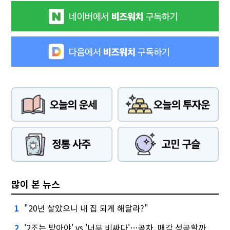
많이 본 뉴스
"20년 살았으니 내 집 되게 해달라?"
1
'2조는 받아야' vs '너무 비싸다'…공차, 매각 성공할까
2