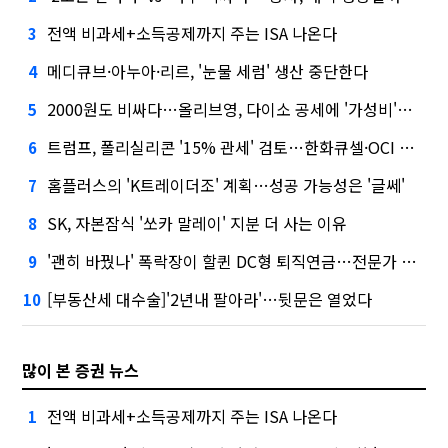
전액 비과세+소득공제까지 주는 ISA 나온다
3
메디큐브·아누아·리르, '눈물 세럼' 생산 중단한다
4
2000원도 비싸다…올리브영, 다이소 공세에 '가성비'로 맞불
5
트럼프, 폴리실리콘 '15% 관세' 검토…한화큐셀·OCI 영향은?
6
홈플러스의 'K트레이더조' 계획…성공 가능성은 '글쎄'
7
SK, 자본잠식 '쏘카 말레이' 지분 더 사는 이유
8
'괜히 바꿨나' 폭락장이 할퀸 DC형 퇴직연금…전문가 조언은
9
[부동산세 대수술]'2년내 팔아라'…뒷문은 열었다
10
많이 본 증권 뉴스
전액 비과세+소득공제까지 주는 ISA 나온다
1