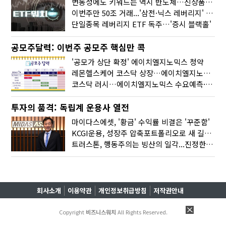
변동성에도 키워드는 역시 반도체…신상품은 우주·방산
이번주만 50조 거래...'삼전·닉스 레버리지' 수익률은 -30%
단일종목 레버리지 ETF 독주…'증시 블랙홀'
공모주달력: 이번주 공모주 핵심만 콕
'공모가 상단 확정' 에이치엘지노믹스 청약
레몬헬스케어 코스닥 상장…에이치엘지노믹스 수요예측
코스닥 러시…에이치엘지노믹스 수요예측·레메디 청약
투자의 품격: 독립계 운용사 열전
마이다스에셋, '황금' 수익률 비결은 '꾸준함'
KCGI운용, 성장주 압축포트폴리오로 새 길을 그리다
트러스톤, 행동주의는 빙산의 일각...진정한 힘은 '주식형 강자'
회사소개
이용약관
개인정보취급방침
저작권안내
Copyright
비즈니스워치
All Rights Reserved.