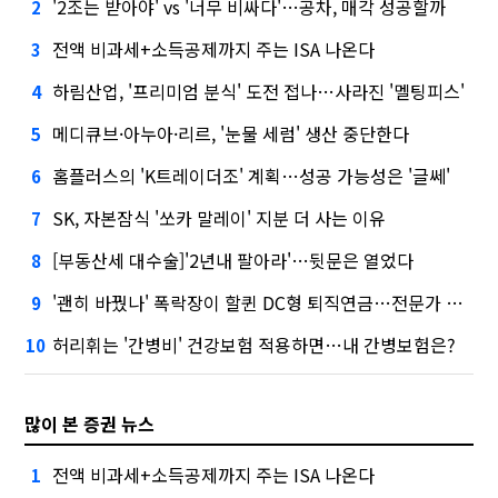
'2조는 받아야' vs '너무 비싸다'…공차, 매각 성공할까
2
전액 비과세+소득공제까지 주는 ISA 나온다
3
하림산업, '프리미엄 분식' 도전 접나…사라진 '멜팅피스'
4
메디큐브·아누아·리르, '눈물 세럼' 생산 중단한다
5
홈플러스의 'K트레이더조' 계획…성공 가능성은 '글쎄'
6
SK, 자본잠식 '쏘카 말레이' 지분 더 사는 이유
7
[부동산세 대수술]'2년내 팔아라'…뒷문은 열었다
8
'괜히 바꿨나' 폭락장이 할퀸 DC형 퇴직연금…전문가 조언은
9
허리휘는 '간병비' 건강보험 적용하면…내 간병보험은?
10
많이 본 증권 뉴스
전액 비과세+소득공제까지 주는 ISA 나온다
1