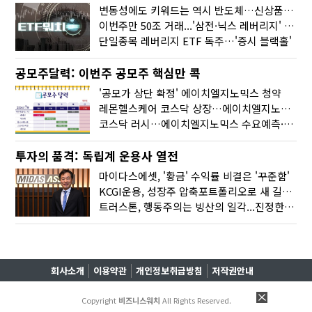
변동성에도 키워드는 역시 반도체…신상품은 우주·방산
이번주만 50조 거래...'삼전·닉스 레버리지' 수익률은 -30%
단일종목 레버리지 ETF 독주…'증시 블랙홀'
공모주달력: 이번주 공모주 핵심만 콕
'공모가 상단 확정' 에이치엘지노믹스 청약
레몬헬스케어 코스닥 상장…에이치엘지노믹스 수요예측
코스닥 러시…에이치엘지노믹스 수요예측·레메디 청약
투자의 품격: 독립계 운용사 열전
마이다스에셋, '황금' 수익률 비결은 '꾸준함'
KCGI운용, 성장주 압축포트폴리오로 새 길을 그리다
트러스톤, 행동주의는 빙산의 일각...진정한 힘은 '주식형 강자'
회사소개
이용약관
개인정보취급방침
저작권안내
Copyright
비즈니스워치
All Rights Reserved.