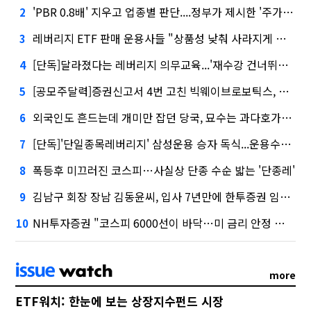
'PBR 0.8배' 지우고 업종별 판단....정부가 제시한 '주가 누르기' 방지법
2
레버리지 ETF 판매 운용사들 "상품성 낮춰 사라지게 해야"…일부 신중론도
3
[단독]달라졌다는 레버리지 의무교육...'재수강 건너뛰기' 허점
4
[공모주달력]증권신고서 4번 고친 빅웨이브로보틱스, 수요예측
5
외국인도 흔드는데 개미만 잡던 당국, 묘수는 과다호가부담금?
6
[단독]'단일종목레버리지' 삼성운용 승자 독식...운용수익 미래에셋의 6배
7
폭등후 미끄러진 코스피…사실상 단종 수순 밟는 '단종레'
8
김남구 회장 장남 김동윤씨, 입사 7년만에 한투증권 임원 승진
9
NH투자증권 "코스피 6000선이 바닥…미 금리 안정 후 추가 회복"
10
more
ETF워치: 한눈에 보는 상장지수펀드 시장