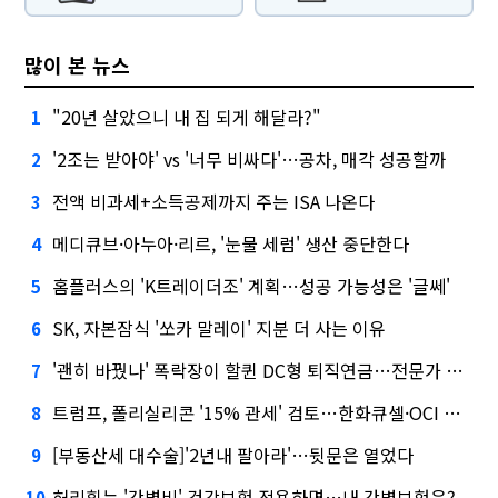
많이 본 뉴스
"20년 살았으니 내 집 되게 해달라?"
1
'2조는 받아야' vs '너무 비싸다'…공차, 매각 성공할까
2
전액 비과세+소득공제까지 주는 ISA 나온다
3
메디큐브·아누아·리르, '눈물 세럼' 생산 중단한다
4
홈플러스의 'K트레이더조' 계획…성공 가능성은 '글쎄'
5
SK, 자본잠식 '쏘카 말레이' 지분 더 사는 이유
6
'괜히 바꿨나' 폭락장이 할퀸 DC형 퇴직연금…전문가 조언은
7
트럼프, 폴리실리콘 '15% 관세' 검토…한화큐셀·OCI 영향은?
8
[부동산세 대수술]'2년내 팔아라'…뒷문은 열었다
9
허리휘는 '간병비' 건강보험 적용하면…내 간병보험은?
10