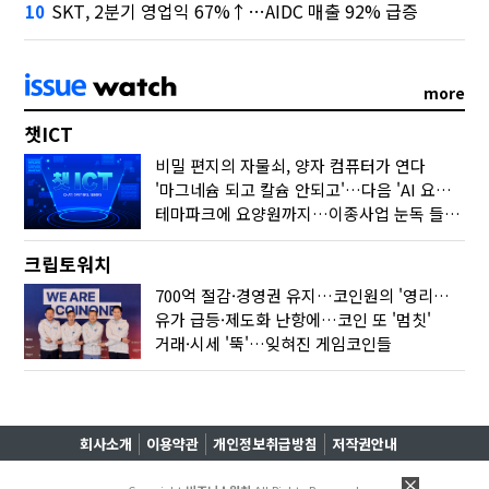
SKT, 2분기 영업익 67%↑…AIDC 매출 92% 급증
10
more
챗ICT
비밀 편지의 자물쇠, 양자 컴퓨터가 연다
'마그네슘 되고 칼슘 안되고'…다음 'AI 요약' 갈 길은
테마파크에 요양원까지…이종사업 눈독 들이는 게임사
크립토워치
700억 절감·경영권 유지…코인원의 '영리한 딜'
유가 급등·제도화 난항에…코인 또 '멈칫'
거래·시세 '뚝'…잊혀진 게임코인들
회사소개
이용약관
개인정보취급방침
저작권안내