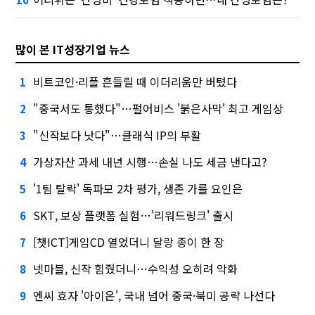
많이 본 IT성장기업 뉴스
비트코인·리플 흔들릴 때 이더리움만 버텼다
1
"중국서도 통했다"…펄어비스 '붉은사막' 최고 게임상
2
"신작보다 낫다"…클래식 IP의 부활
3
가상자산 과세 내년 시행…손실 나도 세금 낸다고?
4
'1팀 탈락' 독파모 2차 평가, 생존 가를 요인은
5
SKT, 보상 플랫폼 실험…'리워드링크' 출시
6
[챗ICT]게임CD 열었더니 달랑 종이 한 장
7
넷마블, 신작 힘줬더니…수익성 오히려 악화
8
엔씨 효자 '아이온', 국내 넘어 중국·북미 공략 나선다
9