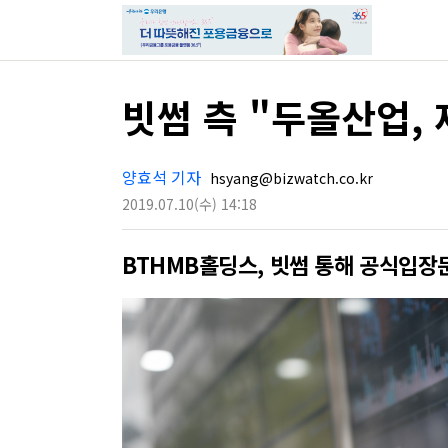
빗썸 측 "두올산업,
양효석 기자
hsyang@bizwatch.co.kr
2019.07.10
(수)
14:18
BTHMB홀딩스, 빗썸 통해 공식입장