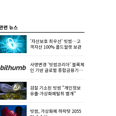
관련 뉴스
'자산보호 최우선' 빗썸…고
객자산 100% 콜드월렛 보관
사명변경 '빗썸코리아' 블록체
인 기반 글로벌 종합금융기업
도약
검찰 기소된 빗썸 "개인정보
유출·가상화폐탈취 별개"
빗썸, 가상화폐 하락탓 2055