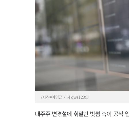
/사진=이명근 기자 qwe123@
대주주 변경설에 휘말린 빗썸 측이 공식 