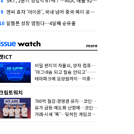
SKT, 2분기 영업익 67%↑…AIDC 매출 92% 급증
8
엔씨 효자 '아이온', 국내 넘어 중국·북미 공략 나선다
9
알뜰폰 성장 멈췄다…4달째 순유출
10
more
챗ICT
비밀 편지의 자물쇠, 양자 컴퓨터가 연다
'마그네슘 되고 칼슘 안되고'…다음 'AI 요약' 갈 길은
테마파크에 요양원까지…이종사업 눈독 들이는 게임사
크립토워치
700억 절감·경영권 유지…코인원의 '영리한 딜'
유가 급등·제도화 난항에…코인 또 '멈칫'
거래·시세 '뚝'…잊혀진 게임코인들