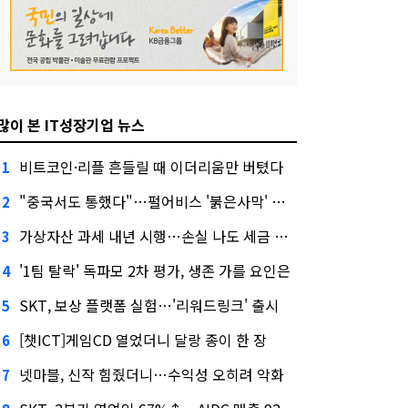
많이 본 IT성장기업 뉴스
비트코인·리플 흔들릴 때 이더리움만 버텼다
1
"중국서도 통했다"…펄어비스 '붉은사막' 최고 게임상
2
가상자산 과세 내년 시행…손실 나도 세금 낸다고?
3
'1팀 탈락' 독파모 2차 평가, 생존 가를 요인은
4
SKT, 보상 플랫폼 실험…'리워드링크' 출시
5
[챗ICT]게임CD 열었더니 달랑 종이 한 장
6
넷마블, 신작 힘줬더니…수익성 오히려 악화
7