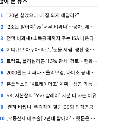
많이 본 뉴스
"20년 살았으니 내 집 되게 해달라?"
1
'2조는 받아야' vs '너무 비싸다'…공차, 매각 성공할까
2
전액 비과세+소득공제까지 주는 ISA 나온다
3
메디큐브·아누아·리르, '눈물 세럼' 생산 중단한다
4
트럼프, 폴리실리콘 '15% 관세' 검토…한화큐셀·OCI 영향은?
5
2000원도 비싸다…올리브영, 다이소 공세에 '가성비'로 맞불
6
홈플러스의 'K트레이더조' 계획…성공 가능성은 '글쎄'
7
SK, 자본잠식 '쏘카 말레이' 지분 더 사는 이유
8
'괜히 바꿨나' 폭락장이 할퀸 DC형 퇴직연금…전문가 조언은
9
[부동산세 대수술]'2년내 팔아라'…뒷문은 열었다
10