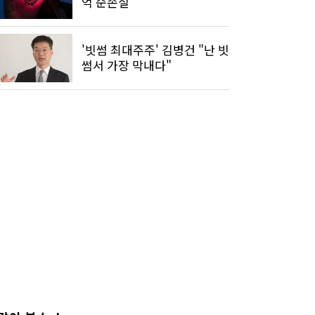
억 순손실
'빗썸 최대주주' 김병건 "난 빗
썸서 가장 막내다"