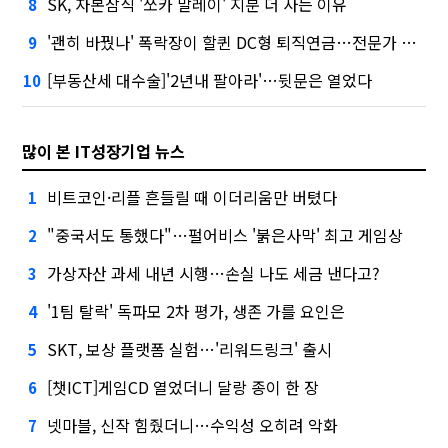
SK, 자본잠식 '쏘카 말레이' 지분 더 사는 이유
8
'괜히 바꿨나' 폭락장이 할퀸 DC형 퇴직연금…전문가 조언은
9
[부동산세 대수술]'2년내 팔아라'…뒷문은 열었다
10
많이 본 IT성장기업 뉴스
비트코인·리플 흔들릴 때 이더리움만 버텼다
1
"중국서도 통했다"…펄어비스 '붉은사막' 최고 게임상
2
가상자산 과세 내년 시행…손실 나도 세금 낸다고?
3
'1팀 탈락' 독파모 2차 평가, 생존 가를 요인은
4
SKT, 보상 플랫폼 실험…'리워드링크' 출시
5
[챗ICT]게임CD 열었더니 달랑 종이 한 장
6
넷마블, 신작 힘줬더니…수익성 오히려 악화
7