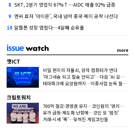
SKT, 2분기 영업익 67%↑…AIDC 매출 92% 급증
8
엔씨 효자 '아이온', 국내 넘어 중국·북미 공략 나선다
9
알뜰폰 성장 멈췄다…4달째 순유출
10
more
챗ICT
비밀 편지의 자물쇠, 양자 컴퓨터가 연다
'마그네슘 되고 칼슘 안되고'…다음 'AI 요약' 갈 길은
테마파크에 요양원까지…이종사업 눈독 들이는 게임사
크립토워치
700억 절감·경영권 유지…코인원의 '영리한 딜'
유가 급등·제도화 난항에…코인 또 '멈칫'
거래·시세 '뚝'…잊혀진 게임코인들