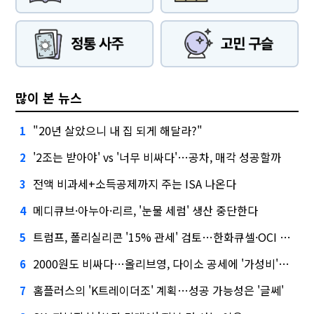
많이 본 뉴스
"20년 살았으니 내 집 되게 해달라?"
1
'2조는 받아야' vs '너무 비싸다'…공차, 매각 성공할까
2
전액 비과세+소득공제까지 주는 ISA 나온다
3
메디큐브·아누아·리르, '눈물 세럼' 생산 중단한다
4
트럼프, 폴리실리콘 '15% 관세' 검토…한화큐셀·OCI 영향은?
5
2000원도 비싸다…올리브영, 다이소 공세에 '가성비'로 맞불
6
홈플러스의 'K트레이더조' 계획…성공 가능성은 '글쎄'
7