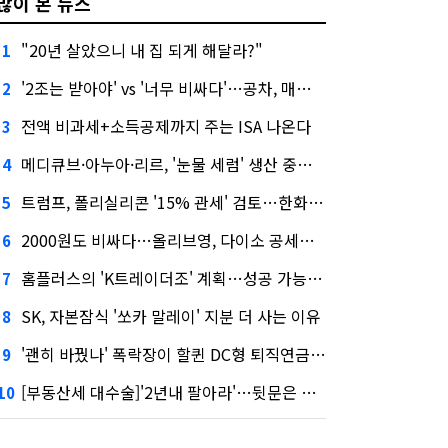
많이 본 뉴스
"20년 살았으니 내 집 되게 해달라?"
1
'2조는 받아야' vs '너무 비싸다'…공차, 매각 성공할까
2
전액 비과세+소득공제까지 주는 ISA 나온다
3
메디큐브·아누아·리르, '눈물 세럼' 생산 중단한다
4
트럼프, 폴리실리콘 '15% 관세' 검토…한화큐셀·OCI 영향은?
5
2000원도 비싸다…올리브영, 다이소 공세에 '가성비'로 맞불
6
홈플러스의 'K트레이더조' 계획…성공 가능성은 '글쎄'
7
SK, 자본잠식 '쏘카 말레이' 지분 더 사는 이유
8
'괜히 바꿨나' 폭락장이 할퀸 DC형 퇴직연금…전문가 조언은
9
[부동산세 대수술]'2년내 팔아라'…뒷문은 열었다
10