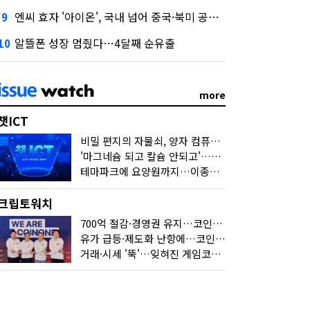
엔씨 효자 '아이온', 국내 넘어 중국·북미 공략 나선다
9
알뜰폰 성장 멈췄다…4달째 순유출
10
more
챗ICT
비밀 편지의 자물쇠, 양자 컴퓨터가 연다
'마그네슘 되고 칼슘 안되고'…다음 'AI 요약' 갈 길은
테마파크에 요양원까지…이종사업 눈독 들이는 게임사
크립토워치
700억 절감·경영권 유지…코인원의 '영리한 딜'
유가 급등·제도화 난항에…코인 또 '멈칫'
거래·시세 '뚝'…잊혀진 게임코인들