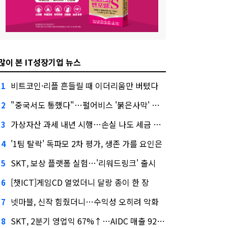
많이 본 IT성장기업 뉴스
비트코인·리플 흔들릴 때 이더리움만 버텼다
1
"중국서도 통했다"…펄어비스 '붉은사막' 최고 게임상
2
가상자산 과세 내년 시행…손실 나도 세금 낸다고?
3
'1팀 탈락' 독파모 2차 평가, 생존 가를 요인은
4
SKT, 보상 플랫폼 실험…'리워드링크' 출시
5
[챗ICT]게임CD 열었더니 달랑 종이 한 장
6
넷마블, 신작 힘줬더니…수익성 오히려 악화
7
SKT, 2분기 영업익 67%↑…AIDC 매출 92% 급증
8