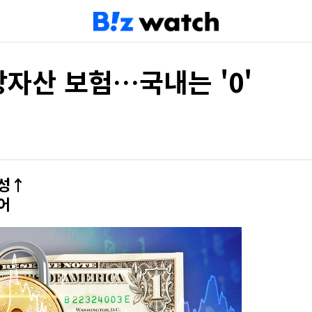
자산 보험…국내는 '0'
요성↑
어