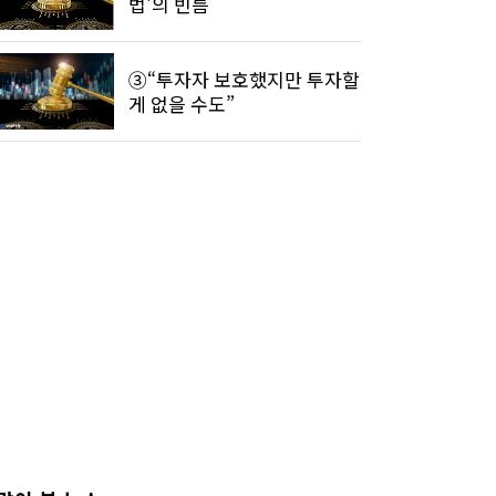
법'의 빈틈
③“투자자 보호했지만 투자할
게 없을 수도”