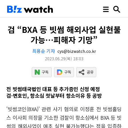
검 “BXA 등 빗썸 해외사업 실현불
가능…피해자 기망”
최용순 기자
cys@bizwatch.co.kr
2023.06.29
(목)
18:03
전 빗썸태국법인 대표 등 추가증인 신청 예정
검·변호인, 항소심 첫날부터 항소이유 등 공방
'빗썸코인(BXA)’ 관련 사기 혐의로 이정훈 전 빗썸홀딩
스 이사회 의장을 기소한 검찰이 항소심에서 BXA 등 빗
썸의 해외사업이 애초 실현 불가능했다는 점을 입증하