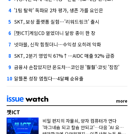
'1팀 탈락' 독파모 2차 평가, 생존 가를 요인은
4
SKT, 보상 플랫폼 실험…'리워드링크' 출시
5
[챗ICT]게임CD 열었더니 달랑 종이 한 장
6
넷마블, 신작 힘줬더니…수익성 오히려 악화
7
SKT, 2분기 영업익 67%↑…AIDC 매출 92% 급증
8
금융사 손잡았지만 온도차…코인원 '훨훨'·코빗 '잠잠'
9
알뜰폰 성장 멈췄다…4달째 순유출
10
more
챗ICT
비밀 편지의 자물쇠, 양자 컴퓨터가 연다
'마그네슘 되고 칼슘 안되고'…다음 'AI 요약' 갈 길은
테마파크에 요양원까지…이종사업 눈독 들이는 게임사