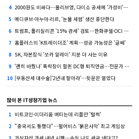
2000원도 비싸다…올리브영, 다이소 공세에 '가성비'로 맞불
4
메디큐브·아누아·리르, '눈물 세럼' 생산 중단한다
5
트럼프, 폴리실리콘 '15% 관세' 검토…한화큐셀·OCI 영향은?
6
홈플러스의 'K트레이더조' 계획…성공 가능성은 '글쎄'
7
SK, 자본잠식 '쏘카 말레이' 지분 더 사는 이유
8
'괜히 바꿨나' 폭락장이 할퀸 DC형 퇴직연금…전문가 조언은
9
[부동산세 대수술]'2년내 팔아라'…뒷문은 열었다
10
많이 본 IT성장기업 뉴스
비트코인·이더리움 버티는데 리플만 '털썩'
1
"중국서도 통했다"…펄어비스 '붉은사막' 최고 게임상
2
가상자산 과세 내년 시행…손실 나도 세금 낸다고?
3