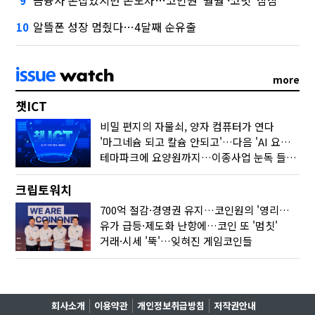
금융사 손잡았지만 온도차…코인원 '훨훨'·코빗 '잠잠'
9
알뜰폰 성장 멈췄다…4달째 순유출
10
more
챗ICT
비밀 편지의 자물쇠, 양자 컴퓨터가 연다
'마그네슘 되고 칼슘 안되고'…다음 'AI 요약' 갈 길은
테마파크에 요양원까지…이종사업 눈독 들이는 게임사
크립토워치
700억 절감·경영권 유지…코인원의 '영리한 딜'
유가 급등·제도화 난항에…코인 또 '멈칫'
거래·시세 '뚝'…잊혀진 게임코인들
회사소개
이용약관
개인정보취급방침
저작권안내