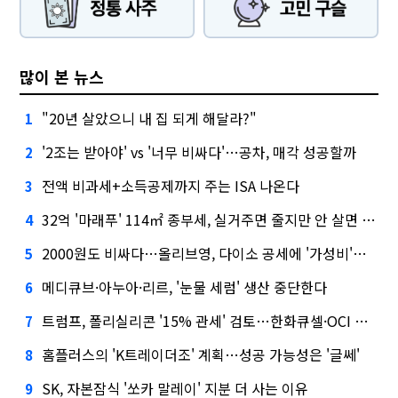
많이 본 뉴스
"20년 살았으니 내 집 되게 해달라?"
1
'2조는 받아야' vs '너무 비싸다'…공차, 매각 성공할까
2
전액 비과세+소득공제까지 주는 ISA 나온다
3
32억 '마래푸' 114㎡ 종부세, 실거주면 줄지만 안 살면 2.5배
4
2000원도 비싸다…올리브영, 다이소 공세에 '가성비'로 맞불
5
메디큐브·아누아·리르, '눈물 세럼' 생산 중단한다
6
트럼프, 폴리실리콘 '15% 관세' 검토…한화큐셀·OCI 영향은?
7
홈플러스의 'K트레이더조' 계획…성공 가능성은 '글쎄'
8
SK, 자본잠식 '쏘카 말레이' 지분 더 사는 이유
9