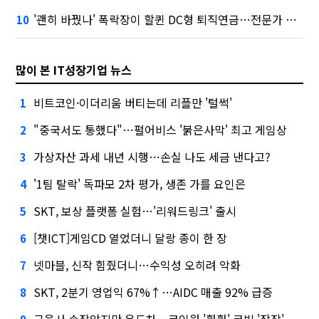
'괜히 바꿨나' 폭락장이 할퀸 DC형 퇴직연금…전문가 조언은
10
많이 본 IT성장기업 뉴스
비트코인·이더리움 버티는데 리플만 '털썩'
1
"중국서도 통했다"…펄어비스 '붉은사막' 최고 게임상
2
가상자산 과세 내년 시행…손실 나도 세금 낸다고?
3
'1팀 탈락' 독파모 2차 평가, 생존 가를 요인은
4
SKT, 보상 플랫폼 실험…'리워드링크' 출시
5
[챗ICT]게임CD 열었더니 달랑 종이 한 장
6
넷마블, 신작 힘줬더니…수익성 오히려 악화
7
SKT, 2분기 영업익 67%↑…AIDC 매출 92% 급증
8