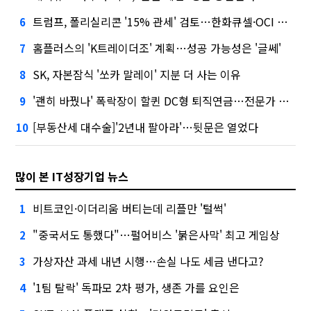
트럼프, 폴리실리콘 '15% 관세' 검토…한화큐셀·OCI 영향은?
6
홈플러스의 'K트레이더조' 계획…성공 가능성은 '글쎄'
7
SK, 자본잠식 '쏘카 말레이' 지분 더 사는 이유
8
'괜히 바꿨나' 폭락장이 할퀸 DC형 퇴직연금…전문가 조언은
9
[부동산세 대수술]'2년내 팔아라'…뒷문은 열었다
10
많이 본 IT성장기업 뉴스
비트코인·이더리움 버티는데 리플만 '털썩'
1
"중국서도 통했다"…펄어비스 '붉은사막' 최고 게임상
2
가상자산 과세 내년 시행…손실 나도 세금 낸다고?
3
'1팀 탈락' 독파모 2차 평가, 생존 가를 요인은
4