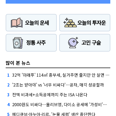
많이 본 뉴스
32억 '마래푸' 114㎡ 종부세, 실거주면 줄지만 안 살면 2.5배
1
'2조는 받아야' vs '너무 비싸다'…공차, 매각 성공할까
2
전액 비과세+소득공제까지 주는 ISA 나온다
3
2000원도 비싸다…올리브영, 다이소 공세에 '가성비'로 맞불
4
메디큐브·아누아·리르, '눈물 세럼' 생산 중단한다
5