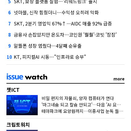
SKT, 보상 플랫폼 실험…'리워드링크' 출시
5
넷마블, 신작 힘줬더니…수익성 오히려 악화
6
SKT, 2분기 영업익 67%↑…AIDC 매출 92% 급증
7
금융사 손잡았지만 온도차…코인원 '훨훨'·코빗 '잠잠'
8
알뜰폰 성장 멈췄다…4달째 순유출
9
KT, 피지컬AI 시동…"인프라로 승부"
10
more
챗ICT
비밀 편지의 자물쇠, 양자 컴퓨터가 연다
'마그네슘 되고 칼슘 안되고'…다음 'AI 요약' 갈 길은
테마파크에 요양원까지…이종사업 눈독 들이는 게임사
크립토워치