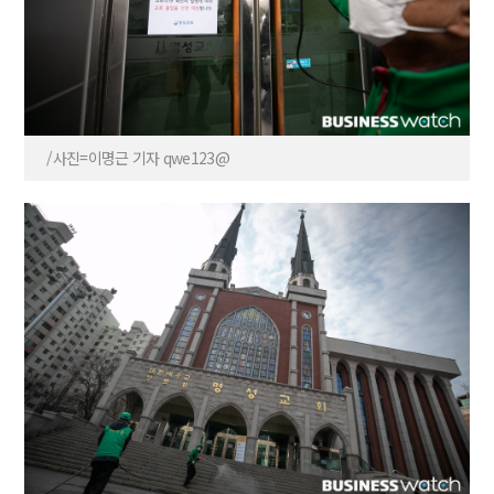
/사진=이명근 기자 qwe123@