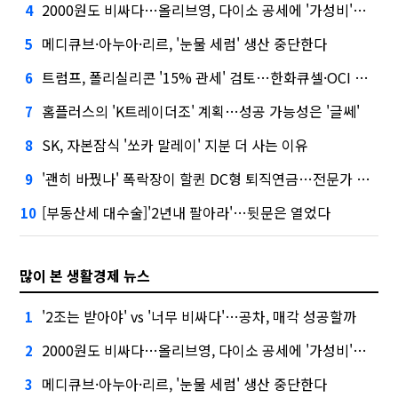
2000원도 비싸다…올리브영, 다이소 공세에 '가성비'로 맞불
4
메디큐브·아누아·리르, '눈물 세럼' 생산 중단한다
5
트럼프, 폴리실리콘 '15% 관세' 검토…한화큐셀·OCI 영향은?
6
홈플러스의 'K트레이더조' 계획…성공 가능성은 '글쎄'
7
SK, 자본잠식 '쏘카 말레이' 지분 더 사는 이유
8
'괜히 바꿨나' 폭락장이 할퀸 DC형 퇴직연금…전문가 조언은
9
[부동산세 대수술]'2년내 팔아라'…뒷문은 열었다
10
많이 본 생활경제 뉴스
'2조는 받아야' vs '너무 비싸다'…공차, 매각 성공할까
1
2000원도 비싸다…올리브영, 다이소 공세에 '가성비'로 맞불
2
메디큐브·아누아·리르, '눈물 세럼' 생산 중단한다
3