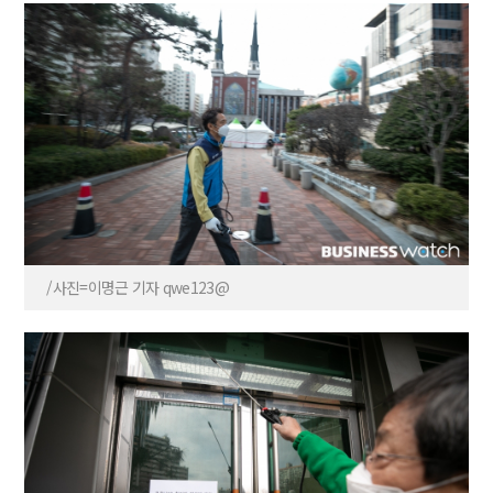
/사진=이명근 기자 qwe123@