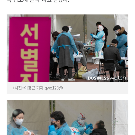
/사진=이명근 기자 qwe123@