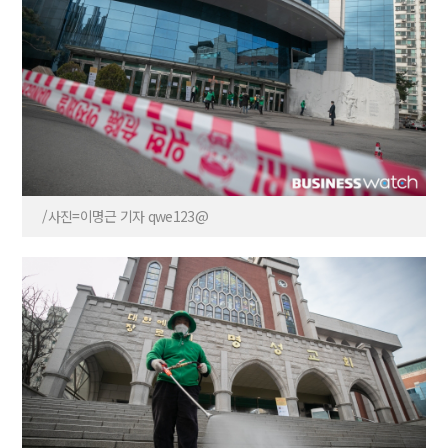
/사진=이명근 기자 qwe123@