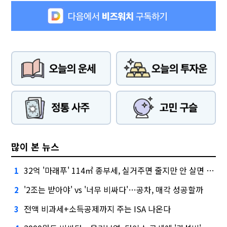
많이 본 뉴스
32억 '마래푸' 114㎡ 종부세, 실거주면 줄지만 안 살면 2.5배
1
'2조는 받아야' vs '너무 비싸다'…공차, 매각 성공할까
2
전액 비과세+소득공제까지 주는 ISA 나온다
3