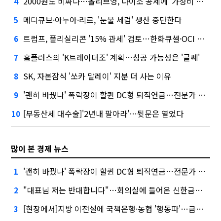
2000원도 비싸다…올리브영, 다이소 공세에 '가성비'로 맞불
4
메디큐브·아누아·리르, '눈물 세럼' 생산 중단한다
5
트럼프, 폴리실리콘 '15% 관세' 검토…한화큐셀·OCI 영향은?
6
홈플러스의 'K트레이더조' 계획…성공 가능성은 '글쎄'
7
SK, 자본잠식 '쏘카 말레이' 지분 더 사는 이유
8
'괜히 바꿨나' 폭락장이 할퀸 DC형 퇴직연금…전문가 조언은
9
[부동산세 대수술]'2년내 팔아라'…뒷문은 열었다
10
많이 본 경제 뉴스
'괜히 바꿨나' 폭락장이 할퀸 DC형 퇴직연금…전문가 조언은
1
"대표님 저는 반대합니다"…회의실에 들어온 신한금융 AI
2
[현장에서]지방 이전설에 국책은행·농협 '행동파'…금감원 '신중모드'
3