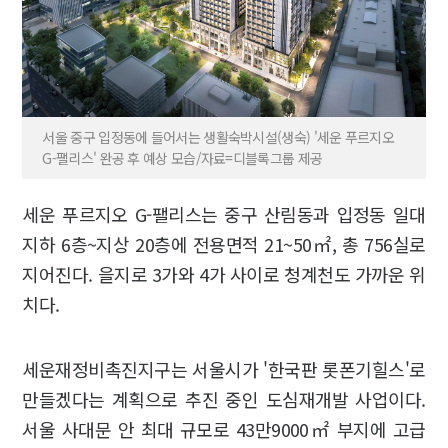
서울 중구 입정동에 들어서는 생활숙박시설(생숙) '세운 푸르지오
G-팰리스' 완공 후 예상 모습/자료=디블록그룹 제공
세운 푸르지오 G-팰리스는 중구 산림동과 입정동 일대
지하 6층~지상 20층에 전용면적 21~50㎡, 총 756실로
지어진다. 을지로 3가와 4가 사이로 청계천도 가까운 위
치다.
세운재정비촉진지구는 서울시가 '한국판 롯폰기힐스'로
만들겠다는 계획으로 추진 중인 도심재개발 사업이다.
서울 사대문 안 최대 규모로 43만9000㎡ 부지에 고급