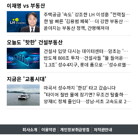
이재명 vs 부동산
주택공급 '속도' 강조한 LH 이성훈 "전력질주해야"
한 발 빠른 '김용범 페북'…더 강한 부동산 규제 나오나
쏟아지는 부동산 정책, 간명해져야
오늘도 '핫한' 건설부동산
건설사 입맛 다시는 데이터센터…암초는 '주민 반대'
반도체 800조 투자…건설사들 "물 들어온다!"
'1.3조' 성수4지구, 롯데 품으로…'성수르엘 S70' 거듭
지금은 '교통시대'
마곡서 성수까지 '한강' 타고 갔습니다
"타이어 절반 물에 잠기면? 무조건 탈출하세요"
양재IC 정체 줄인다…성남-서초 고속도로 2029년 착공
회사소개
이용약관
개인정보취급방침
저작권안내