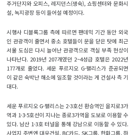
주거단지와 오피스, 레지던스(생숙), 쇼핑센터와 문화시
설, 녹지광장 등이 들어설 예정이다.
시행사 디블록그룹 측에 따르면 팬데믹 기간 동안 외국
인 관광객이 줄면서 중소 호텔들이 문을 닫은 탓에 최근
서울 도심은 다시 늘어난 관광객으로 객실 부족 현상이
나타난다. 2019년 207개였던 2~4성급 호텔은 2022년
177개로 줄었다. 세운 푸르지오 G-팰리스가 준공되면
이 같은 숙박난 해소에 일조할 것이라는 게 건설사 측 기
대다.
세운 푸르지오 G-팰리스는 2·3호선 환승역인 을지로3가
역과 1·3·5호선이 지나는 종로3가역을 도보로 이용할 수
있다. 남산 1·3호 터널을 통해 강남으로 이동할 수 있다.
사업지 주변엔 대우건설, BC카드, SK그룹, 한화그룹, 하