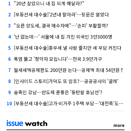
"20년 살았으니 내 집 되게 해달라?"
1
[부동산세 대수술]'2년내 팔아라'…뒷문은 열었다
2
"오른 양도세, 결국 매수자에"…'손피' 부활할까?
3
'난 없는데…' 서울에 내 집 가진 외국인 3만3000명
4
[부동산세 대수술]종부세 낼 사람 줄지만 세 부담 커진다
5
폭염 뚫고 '청약자 모십니다'…전국 3.9만가구
6
월세세액공제한도 200만원 는다…공제액 최대 54만원↑
7
[인사이드 스토리]가덕도 또 암초?…공공공사의 '굴레'
8
숨죽인 강남…반도체 훈풍은 '동탄발 호남선'?
9
[부동산세 대수술]고가·비거주 1주택 부담…'대전족'도 불똥
10
more