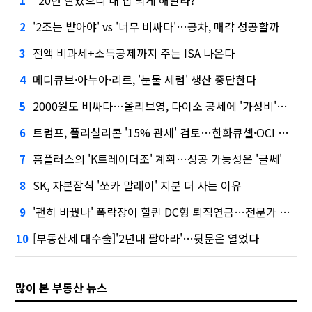
"20년 살았으니 내 집 되게 해달라?"
1
'2조는 받아야' vs '너무 비싸다'…공차, 매각 성공할까
2
전액 비과세+소득공제까지 주는 ISA 나온다
3
메디큐브·아누아·리르, '눈물 세럼' 생산 중단한다
4
2000원도 비싸다…올리브영, 다이소 공세에 '가성비'로 맞불
5
트럼프, 폴리실리콘 '15% 관세' 검토…한화큐셀·OCI 영향은?
6
홈플러스의 'K트레이더조' 계획…성공 가능성은 '글쎄'
7
SK, 자본잠식 '쏘카 말레이' 지분 더 사는 이유
8
'괜히 바꿨나' 폭락장이 할퀸 DC형 퇴직연금…전문가 조언은
9
[부동산세 대수술]'2년내 팔아라'…뒷문은 열었다
10
많이 본 부동산 뉴스