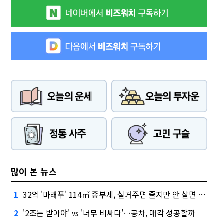
많이 본 뉴스
32억 '마래푸' 114㎡ 종부세, 실거주면 줄지만 안 살면 2.5배
1
'2조는 받아야' vs '너무 비싸다'…공차, 매각 성공할까
2