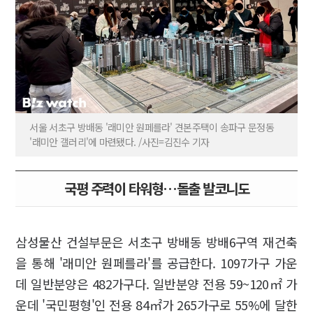
서울 서초구 방배동 '래미안 원페를라' 견본주택이 송파구 문정동
'래미안 갤러리'에 마련됐다. /사진=김진수 기자
국평 주력이 타워형…돌출 발코니도
삼성물산 건설부문은 서초구 방배동 방배6구역 재건축
을 통해 '래미안 원페를라'를 공급한다. 1097가구 가운
데 일반분양은 482가구다. 일반분양 전용 59~120㎡ 가
운데 '국민평형'인 전용 84㎡가 265가구로 55%에 달한