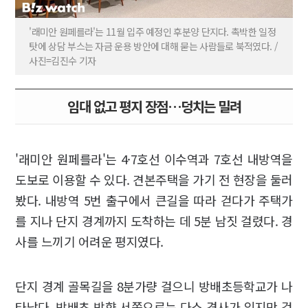
'래미안 원페를라'는 11월 입주 예정인 후분양 단지다. 촉박한 일정
탓에 상담 부스는 자금 운용 방안에 대해 묻는 사람들로 북적였다. /
사진=김진수 기자
임대 없고 평지 장점…덩치는 밀려
'래미안 원페를라'는 4·7호선 이수역과 7호선 내방역을
도보로 이용할 수 있다. 견본주택을 가기 전 현장을 둘러
봤다. 내방역 5번 출구에서 큰길을 따라 걷다가 주택가
를 지나 단지 경계까지 도착하는 데 5분 남짓 걸렸다. 경
사를 느끼기 어려운 평지였다.
단지 경계 골목길을 8분가량 걸으니 방배초등학교가 나
타났다. 방배초 방향 서쪽으로는 다소 경사가 있지만 걷