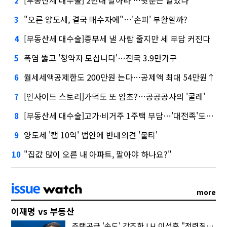
2
"오른 양도세, 결국 매수자에"…'손피' 부활할까?
3
[부동산세 대수술]종부세 낼 사람 줄지만 세 부담 커진다
4
폭염 뚫고 '청약자 모십니다'…전국 3.9만가구
5
월세세액공제한도 200만원 는다…공제액 최대 54만원↑
6
[인사이드 스토리]가덕도 또 암초?…공공공사의 '굴레'
7
[부동산세 대수술]고가·비거주 1주택 부담…'대전족'도 불똥
8
양도세 '캡 10억' 법안에 반대의견 '불티'
9
"집값 많이 오른 내 아파트, 팔아야 하나요?"
10
more
이재명 vs 부동산
주택공급 '속도' 강조한 LH 이성훈 "전력질주해야"