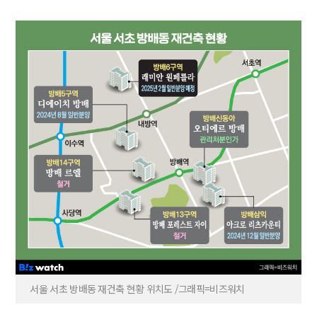
서울 서초 방배동 재건축 현황 위치도 /그래픽=비즈워치