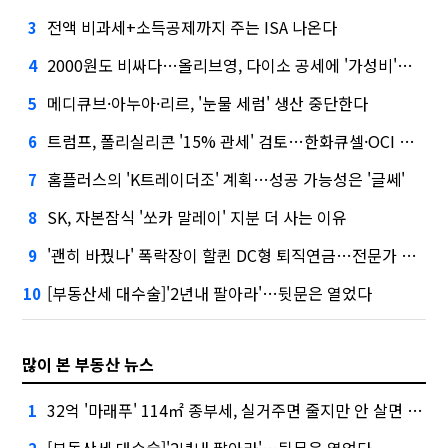
전액 비과세+소득공제까지 주는 ISA 나온다
3
2000원도 비싸다…올리브영, 다이소 공세에 '가성비'로 맞불
4
메디큐브·아누아·리르, '눈물 세럼' 생산 중단한다
5
트럼프, 폴리실리콘 '15% 관세' 검토…한화큐셀·OCI 영향은?
6
홈플러스의 'K트레이더조' 계획…성공 가능성은 '글쎄'
7
SK, 자본잠식 '쏘카 말레이' 지분 더 사는 이유
8
'괜히 바꿨나' 폭락장이 할퀸 DC형 퇴직연금…전문가 조언은
9
[부동산세 대수술]'2년내 팔아라'…뒷문은 열었다
10
많이 본 부동산 뉴스
32억 '마래푸' 114㎡ 종부세, 실거주면 줄지만 안 살면 2.5배
1
[부동산세 대수술]'2년내 팔아라'…뒷문은 열었다