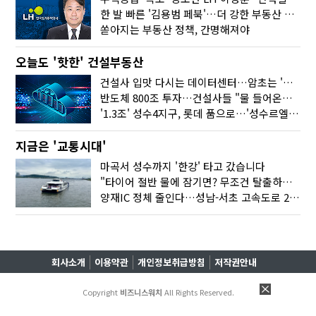
한 발 빠른 '김용범 페북'…더 강한 부동산 규제 나오나
쏟아지는 부동산 정책, 간명해져야
오늘도 '핫한' 건설부동산
건설사 입맛 다시는 데이터센터…암초는 '주민 반대'
반도체 800조 투자…건설사들 "물 들어온다!"
'1.3조' 성수4지구, 롯데 품으로…'성수르엘 S70' 거듭
지금은 '교통시대'
마곡서 성수까지 '한강' 타고 갔습니다
"타이어 절반 물에 잠기면? 무조건 탈출하세요"
양재IC 정체 줄인다…성남-서초 고속도로 2029년 착공
회사소개
이용약관
개인정보취급방침
저작권안내
Copyright
비즈니스워치
All Rights Reserved.