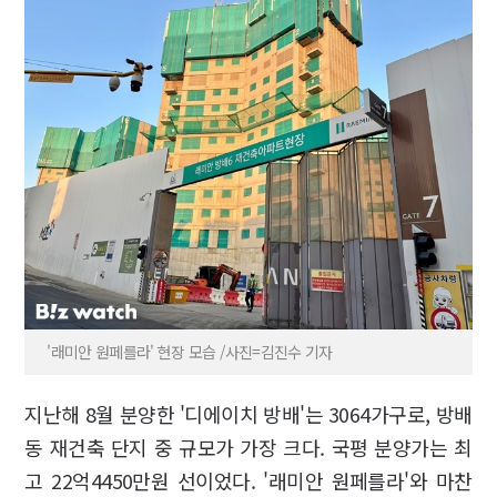
'래미안 원페를라' 현장 모습 /사진=김진수 기자
지난해 8월 분양한 '디에이치 방배'는 3064가구로, 방배
동 재건축 단지 중 규모가 가장 크다. 국평 분양가는 최
고 22억4450만원 선이었다. '래미안 원페를라'와 마찬