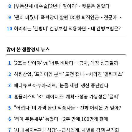
[부동산세 대수술]'2년내 팔아라'…뒷문은 열었다
8
'괜히 바꿨나' 폭락장이 할퀸 DC형 퇴직연금…전문가 조언은
9
허리휘는 '간병비' 건강보험 적용하면…내 간병보험은?
10
많이 본 생활경제 뉴스
'2조는 받아야' vs '너무 비싸다'…공차, 매각 성공할까
1
하림산업, '프리미엄 분식' 도전 접나…사라진 '멜팅피스'
2
메디큐브·아누아·리르, '눈물 세럼' 생산 중단한다
3
홈플러스의 'K트레이더조' 계획…성공 가능성은 '글쎄'
4
"어렵다"며 가격 올린 식품사들…진짜 어려운 거 맞아?
5
'리아 두툼새우' 통했다…2주 만에 100만개 판매
6
'사내 복지=구내 식당'…급식업계, 차별화 경쟁 본격화
7