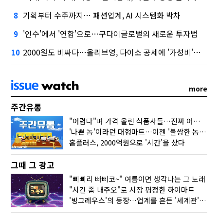
기획부터 수주까지… 패션업계, AI 시스템화 박차
8
'인수'에서 '연합'으로…구다이글로벌의 새로운 투자법
9
2000원도 비싸다…올리브영, 다이소 공세에 '가성비'로 맞불
10
more
주간유통
"어렵다"며 가격 올린 식품사들…진짜 어려운 거 맞아?
'나쁜 놈'이라던 대형마트…이젠 '불쌍한 놈' 됐다
홈플러스, 2000억원으로 '시간'을 샀다
그때 그 광고
"삐삐리 빠삐코~" 여름이면 생각나는 그 노래
"시간 좀 내주오"로 시장 평정한 하이마트
'빙그레우스'의 등장…업계를 흔든 '세계관' 마케팅