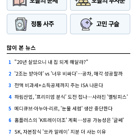
많이 본 뉴스
"20년 살았으니 내 집 되게 해달라?"
1
'2조는 받아야' vs '너무 비싸다'…공차, 매각 성공할까
2
전액 비과세+소득공제까지 주는 ISA 나온다
3
하림산업, '프리미엄 분식' 도전 접나…사라진 '멜팅피스'
4
메디큐브·아누아·리르, '눈물 세럼' 생산 중단한다
5
홈플러스의 'K트레이더조' 계획…성공 가능성은 '글쎄'
6
SK, 자본잠식 '쏘카 말레이' 지분 더 사는 이유
7