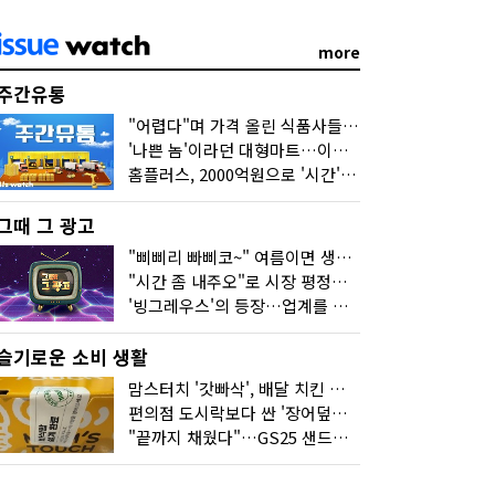
more
주간유통
"어렵다"며 가격 올린 식품사들…진짜 어려운 거 맞아?
'나쁜 놈'이라던 대형마트…이젠 '불쌍한 놈' 됐다
홈플러스, 2000억원으로 '시간'을 샀다
그때 그 광고
"삐삐리 빠삐코~" 여름이면 생각나는 그 노래
"시간 좀 내주오"로 시장 평정한 하이마트
'빙그레우스'의 등장…업계를 흔든 '세계관' 마케팅
슬기로운 소비 생활
맘스터치 '갓빠삭', 배달 치킨 선입견을 바꿨다
편의점 도시락보다 싼 '장어덮밥'…오뚜기가 해냈다
"끝까지 채웠다"…GS25 샌드위치의 달라진 '속'사정