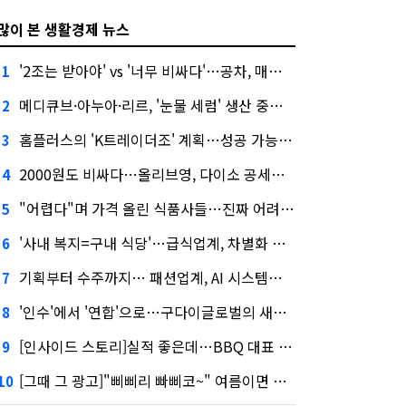
많이 본 생활경제 뉴스
'2조는 받아야' vs '너무 비싸다'…공차, 매각 성공할까
1
메디큐브·아누아·리르, '눈물 세럼' 생산 중단한다
2
홈플러스의 'K트레이더조' 계획…성공 가능성은 '글쎄'
3
2000원도 비싸다…올리브영, 다이소 공세에 '가성비'로 맞불
4
"어렵다"며 가격 올린 식품사들…진짜 어려운 거 맞아?
5
'사내 복지=구내 식당'…급식업계, 차별화 경쟁 본격화
6
기획부터 수주까지… 패션업계, AI 시스템화 박차
7
'인수'에서 '연합'으로…구다이글로벌의 새로운 투자법
8
[인사이드 스토리]실적 좋은데…BBQ 대표 '파리목숨'된 이유
9
[그때 그 광고]"삐삐리 빠삐코~" 여름이면 생각나는 그 노래
10