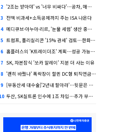
'2조는 받아야' vs '너무 비싸다'…공차, 매각 성공할까
2
전액 비과세+소득공제까지 주는 ISA 나온다
3
메디큐브·아누아·리르, '눈물 세럼' 생산 중단한다
4
트럼프, 폴리실리콘 '15% 관세' 검토…한화큐셀·OCI 영향은?
5
홈플러스의 'K트레이더조' 계획…성공 가능성은 '글쎄'
6
SK, 자본잠식 '쏘카 말레이' 지분 더 사는 이유
7
'괜히 바꿨나' 폭락장이 할퀸 DC형 퇴직연금…전문가 조언은
8
[부동산세 대수술]'2년내 팔아라'…뒷문은 열었다
9
두산, SK실트론 인수에 1조 차입…추가 부담은?
10