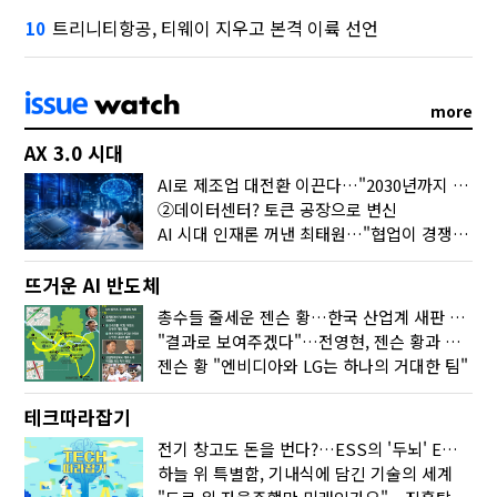
트리니티항공, 티웨이 지우고 본격 이륙 선언
10
more
AX 3.0 시대
AI로 제조업 대전환 이끈다…"2030년까지 민관합동 20조 투자"
②데이터센터? 토큰 공장으로 변신
AI 시대 인재론 꺼낸 최태원…"협업이 경쟁력"
뜨거운 AI 반도체
총수들 줄세운 젠슨 황…한국 산업계 새판 짰다
"결과로 보여주겠다"…전영현, 젠슨 황과 HBM5 논의
젠슨 황 "엔비디아와 LG는 하나의 거대한 팀"
테크따라잡기
전기 창고도 돈을 번다?…ESS의 '두뇌' EMO가 뭐길래
하늘 위 특별함, 기내식에 담긴 기술의 세계