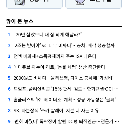
많이 본 뉴스
"20년 살았으니 내 집 되게 해달라?"
1
'2조는 받아야' vs '너무 비싸다'…공차, 매각 성공할까
2
전액 비과세+소득공제까지 주는 ISA 나온다
3
메디큐브·아누아·리르, '눈물 세럼' 생산 중단한다
4
2000원도 비싸다…올리브영, 다이소 공세에 '가성비'로 맞불
5
트럼프, 폴리실리콘 '15% 관세' 검토…한화큐셀·OCI 영향은?
6
홈플러스의 'K트레이더조' 계획…성공 가능성은 '글쎄'
7
SK, 자본잠식 '쏘카 말레이' 지분 더 사는 이유
8
'괜히 바꿨나' 폭락장이 할퀸 DC형 퇴직연금…전문가 조언은
9