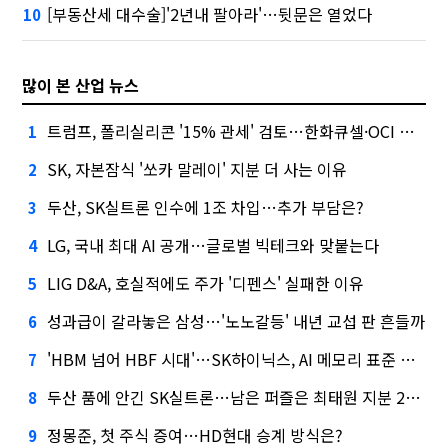
[부동산세 대수술]'2년내 팔아라'…뒷문은 열었다
10
많이 본 산업 뉴스
트럼프, 폴리실리콘 '15% 관세' 검토…한화큐셀·OCI 영향은?
1
SK, 자본잠식 '쏘카 말레이' 지분 더 사는 이유
2
두산, SK실트론 인수에 1조 차입…추가 부담은?
3
LG, 국내 최대 AI 공개…글로벌 빅테크와 맞붙는다
4
LIG D&A, 호실적에도 주가 '디펜스' 실패한 이유
5
성과급이 갈라놓은 삼성…'노노갈등' 내년 교섭 판 흔들까
6
'HBM 넘어 HBF 시대'…SK하이닉스, AI 메모리 표준 선점 나섰다
7
두산 품에 안긴 SK실트론…남은 퍼즐은 최태원 지분 29.4%
8
정몽준, 첫 주식 증여…HD현대 승계 방식은?
9