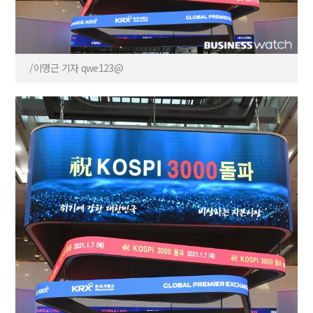
/이명근 기자 qwe123@