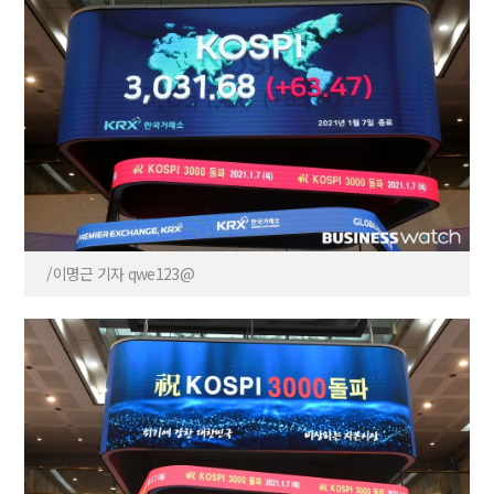
/이명근 기자 qwe123@