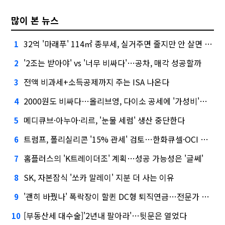
많이 본 뉴스
32억 '마래푸' 114㎡ 종부세, 실거주면 줄지만 안 살면 2.5배
1
'2조는 받아야' vs '너무 비싸다'…공차, 매각 성공할까
2
전액 비과세+소득공제까지 주는 ISA 나온다
3
2000원도 비싸다…올리브영, 다이소 공세에 '가성비'로 맞불
4
메디큐브·아누아·리르, '눈물 세럼' 생산 중단한다
5
트럼프, 폴리실리콘 '15% 관세' 검토…한화큐셀·OCI 영향은?
6
홈플러스의 'K트레이더조' 계획…성공 가능성은 '글쎄'
7
SK, 자본잠식 '쏘카 말레이' 지분 더 사는 이유
8
'괜히 바꿨나' 폭락장이 할퀸 DC형 퇴직연금…전문가 조언은
9
[부동산세 대수술]'2년내 팔아라'…뒷문은 열었다
10