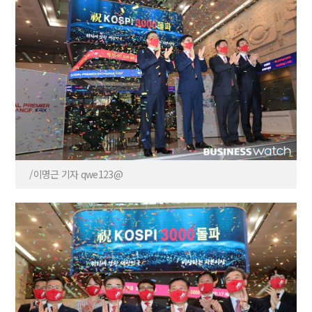
/이명근 기자 qwe123@