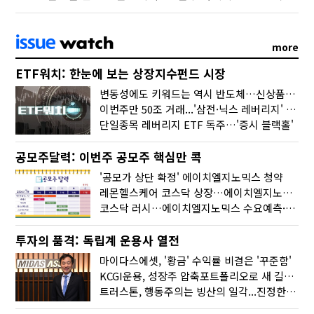
more
ETF워치: 한눈에 보는 상장지수펀드 시장
변동성에도 키워드는 역시 반도체…신상품은 우주·방산
이번주만 50조 거래...'삼전·닉스 레버리지' 수익률은 -30%
단일종목 레버리지 ETF 독주…'증시 블랙홀'
공모주달력: 이번주 공모주 핵심만 콕
'공모가 상단 확정' 에이치엘지노믹스 청약
레몬헬스케어 코스닥 상장…에이치엘지노믹스 수요예측
코스닥 러시…에이치엘지노믹스 수요예측·레메디 청약
투자의 품격: 독립계 운용사 열전
마이다스에셋, '황금' 수익률 비결은 '꾸준함'
KCGI운용, 성장주 압축포트폴리오로 새 길을 그리다
트러스톤, 행동주의는 빙산의 일각...진정한 힘은 '주식형 강자'