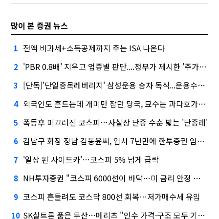
많이 본 증권 뉴스
전액 비과세+소득공제까지 주는 ISA 나온다
1
'PBR 0.8배' 지우고 업종별 판단....정부가 제시한 '주가 누르기' 방지법
2
[단독]'단일종목레버리지' 삼성운용 승자 독식...운용수익 미래에셋의 6배
3
외국인도 흔드는데 개미만 잡던 당국, 묘수는 과다호가부담금?
4
폭등후 미끄러진 코스피…사실상 단종 수순 밟는 '단종레'
5
김남구 회장 장남 김동윤씨, 입사 7년만에 한투증권 임원 승진
6
'일상 된 사이드카'…코스피 5% 넘게 급락
7
NH투자증권 "코스피 6000선이 바닥…미 금리 안정 후 추가 회복"
8
코스피 흔들려도 코스닥 800선 회복…저가매수세 유입
9
SK실트론 품은 두산…메리츠 "인수 가격·구조 모두 기대 이상"
10