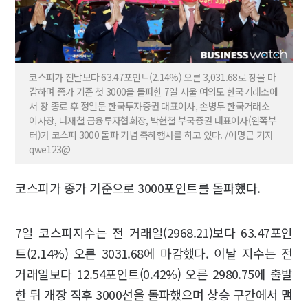
코스피가 전날보다 63.47포인트(2.14%) 오른 3,031.68로 장을 마
감하며 종가 기준 첫 3000을 돌파한 7일 서울 여의도 한국거래소에
서 장 종료 후 정일문 한국투자증권 대표이사, 손병두 한국거래소
이사장, 나재철 금융투자협회장, 박현철 부국증권 대표이사(왼쪽부
터)가 코스피 3000 돌파 기념 축하행사를 하고 있다. /이명근 기자
qwe123@
코스피가 종가 기준으로 3000포인트를 돌파했다.
7일 코스피지수는 전 거래일(2968.21)보다 63.47포인
트(2.14%) 오른 3031.68에 마감했다. 이날 지수는 전
거래일보다 12.54포인트(0.42%) 오른 2980.75에 출발
한 뒤 개장 직후 3000선을 돌파했으며 상승 구간에서 맴