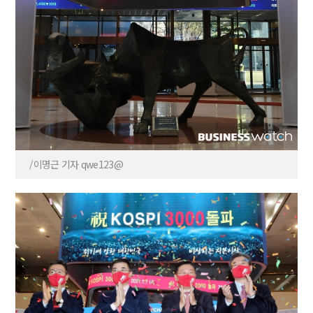
/이명근 기자 qwe123@