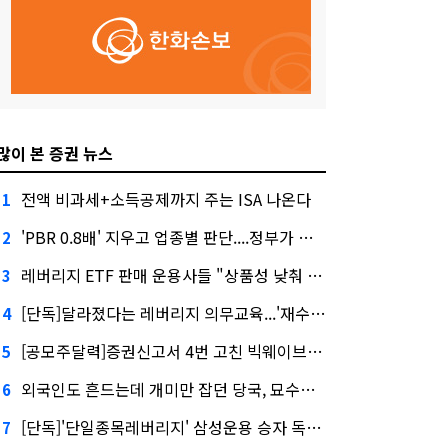
많이 본 증권 뉴스
전액 비과세+소득공제까지 주는 ISA 나온다
1
'PBR 0.8배' 지우고 업종별 판단....정부가 제시한 '주가 누르기' 방지법
2
레버리지 ETF 판매 운용사들 "상품성 낮춰 사라지게 해야"…일부 신중론도
3
[단독]달라졌다는 레버리지 의무교육...'재수강 건너뛰기' 허점
4
[공모주달력]증권신고서 4번 고친 빅웨이브로보틱스, 수요예측
5
외국인도 흔드는데 개미만 잡던 당국, 묘수는 과다호가부담금?
6
[단독]'단일종목레버리지' 삼성운용 승자 독식...운용수익 미래에셋의 6배
7