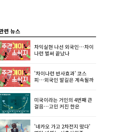
관련 뉴스
차익실현 나선 외국인…차이
나런 벌써 끝났나
'차이나런 반사효과' 코스
피…외국인 발길은 계속될까
미국이라는 거인의 4번째 큰
걸음…고민 커진 한은
'네카오 가고 2차전지 떴다'