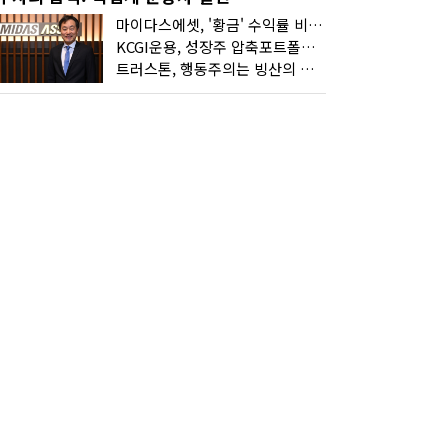
마이다스에셋, '황금' 수익률 비결은 '꾸준함'
KCGI운용, 성장주 압축포트폴리오로 새 길을 그리다
트러스톤, 행동주의는 빙산의 일각...진정한 힘은 '주식형 강자'