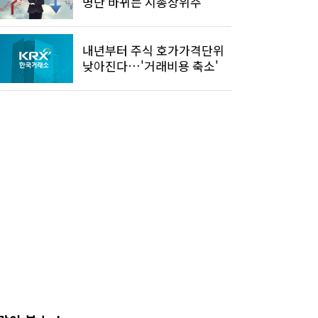
명단 바뀌는 시총상위주
내년부터 주식 호가가격단위
낮아진다…'거래비용 축소'