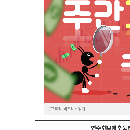
/그래픽=비즈니스워치
연준 행보에 휘둘