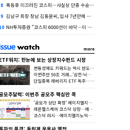
폭등후 미끄러진 코스피…사실상 단종 수순 밟는 '단종레'
8
김남구 회장 장남 김동윤씨, 입사 7년만에 한투증권 임원 승진
9
NH투자증권 "코스피 6000선이 바닥…미 금리 안정 후 추가 회복"
10
more
ETF워치: 한눈에 보는 상장지수펀드 시장
변동성에도 키워드는 역시 반도체…신상품은 우주·방산
이번주만 50조 거래...'삼전·닉스 레버리지' 수익률은 -30%
단일종목 레버리지 ETF 독주…'증시 블랙홀'
공모주달력: 이번주 공모주 핵심만 콕
'공모가 상단 확정' 에이치엘지노믹스 청약
레몬헬스케어 코스닥 상장…에이치엘지노믹스 수요예측
코스닥 러시…에이치엘지노믹스 수요예측·레메디 청약
투자의 품격: 독립계 운용사 열전