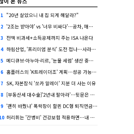
많이 본 뉴스
"20년 살았으니 내 집 되게 해달라?"
1
'2조는 받아야' vs '너무 비싸다'…공차, 매각 성공할까
2
전액 비과세+소득공제까지 주는 ISA 나온다
3
하림산업, '프리미엄 분식' 도전 접나…사라진 '멜팅피스'
4
메디큐브·아누아·리르, '눈물 세럼' 생산 중단한다
5
홈플러스의 'K트레이더조' 계획…성공 가능성은 '글쎄'
6
SK, 자본잠식 '쏘카 말레이' 지분 더 사는 이유
7
[부동산세 대수술]'2년내 팔아라'…뒷문은 열었다
8
'괜히 바꿨나' 폭락장이 할퀸 DC형 퇴직연금…전문가 조언은
9
허리휘는 '간병비' 건강보험 적용하면…내 간병보험은?
10