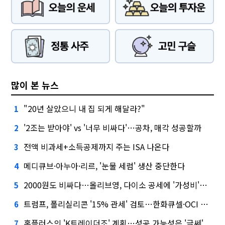
많이 본 뉴스
"20년 살았으니 내 집 되게 해달라?"
1
'2조는 받아야' vs '너무 비싸다'…공차, 매각 성공할까
2
전액 비과세+소득공제까지 주는 ISA 나온다
3
메디큐브·아누아·리르, '눈물 세럼' 생산 중단한다
4
2000원도 비싸다…올리브영, 다이소 공세에 '가성비'로 맞불
5
트럼프, 폴리실리콘 '15% 관세' 검토…한화큐셀·OCI 영향은?
6
홈플러스의 'K트레이더조' 계획…성공 가능성은 '글쎄'
7