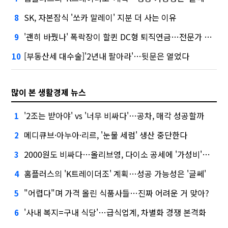
SK, 자본잠식 '쏘카 말레이' 지분 더 사는 이유
8
'괜히 바꿨나' 폭락장이 할퀸 DC형 퇴직연금…전문가 조언은
9
[부동산세 대수술]'2년내 팔아라'…뒷문은 열었다
10
많이 본 생활경제 뉴스
'2조는 받아야' vs '너무 비싸다'…공차, 매각 성공할까
1
메디큐브·아누아·리르, '눈물 세럼' 생산 중단한다
2
2000원도 비싸다…올리브영, 다이소 공세에 '가성비'로 맞불
3
홈플러스의 'K트레이더조' 계획…성공 가능성은 '글쎄'
4
"어렵다"며 가격 올린 식품사들…진짜 어려운 거 맞아?
5
'사내 복지=구내 식당'…급식업계, 차별화 경쟁 본격화
6