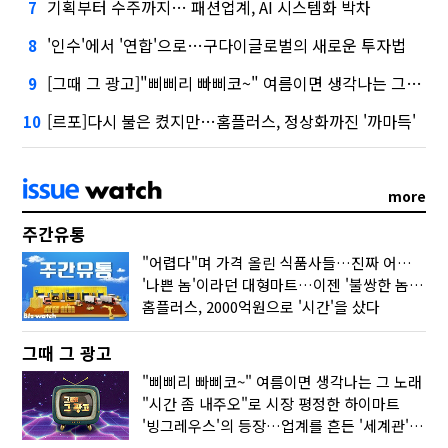
기획부터 수주까지… 패션업계, AI 시스템화 박차
7
'인수'에서 '연합'으로…구다이글로벌의 새로운 투자법
8
[그때 그 광고]"삐삐리 빠삐코~" 여름이면 생각나는 그 노래
9
[르포]다시 불은 켰지만…홈플러스, 정상화까진 '까마득'
10
more
주간유통
"어렵다"며 가격 올린 식품사들…진짜 어려운 거 맞아?
'나쁜 놈'이라던 대형마트…이젠 '불쌍한 놈' 됐다
홈플러스, 2000억원으로 '시간'을 샀다
그때 그 광고
"삐삐리 빠삐코~" 여름이면 생각나는 그 노래
"시간 좀 내주오"로 시장 평정한 하이마트
'빙그레우스'의 등장…업계를 흔든 '세계관' 마케팅