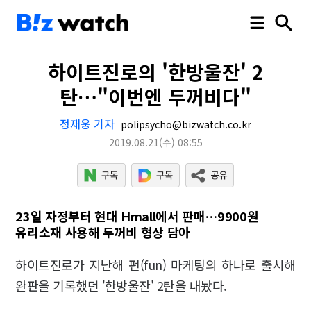
하이트진로의 '한방울잔' 2
탄…"이번엔 두꺼비다"
정재웅 기자
polipsycho@bizwatch.co.kr
2019.08.21
(수)
08:55
23일 자정부터 현대 Hmall에서 판매…9900원
유리소재 사용해 두꺼비 형상 담아
하이트진로가 지난해 펀(fun) 마케팅의 하나로 출시해
완판을 기록했던 '한방울잔' 2탄을 내놨다.